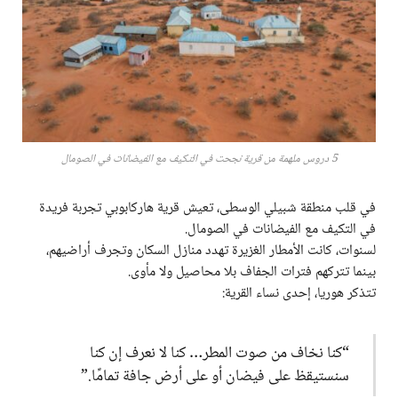
5 دروس ملهمة من قرية نجحت في التكيف مع الفيضانات في الصومال
في قلب منطقة شبيلي الوسطى، تعيش قرية هاركابوبي تجربة فريدة
في التكيف مع الفيضانات في الصومال.
لسنوات، كانت الأمطار الغزيرة تهدد منازل السكان وتجرف أراضيهم،
بينما تتركهم فترات الجفاف بلا محاصيل ولا مأوى.
تتذكر هوريا، إحدى نساء القرية:
“كنا نخاف من صوت المطر… كنا لا نعرف إن كنا
سنستيقظ على فيضان أو على أرض جافة تمامًا.”