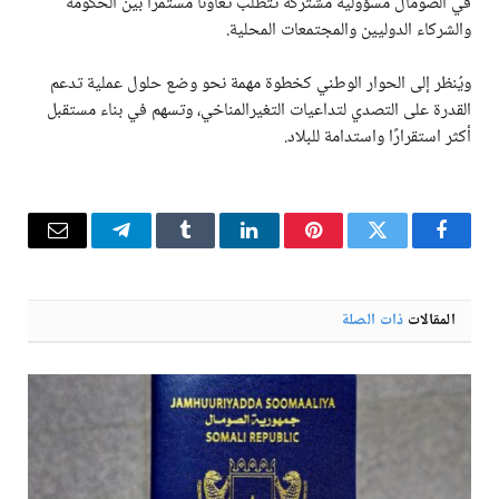
في الصومال مسؤولية مشتركة تتطلب تعاونًا مستمرًا بين الحكومة
والشركاء الدوليين والمجتمعات المحلية.
ويُنظر إلى الحوار الوطني كخطوة مهمة نحو وضع حلول عملية تدعم
القدرة على التصدي لتداعيات التغيرالمناخي، وتسهم في بناء مستقبل
أكثر استقرارًا واستدامة للبلاد.
فيسبوك
تويتر
بينتيريست
لينكدإن
Tumblr
تيلقرام
البريد
الإلكترو
المقالات
ذات الصلة