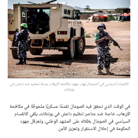
الانقسام السياسي في الصومال يُهدد جهود مكافحة الإرهاب وسط تصعيد ضد داعش في
بونتلاند
في الوقت الذي تحقق فيه الصومال تقدمًا عسكريًا ملحوظًا في مكافحة
الإرهاب، خاصة ضد عناصر تنظيم داعش في بونتلاند، يلقي الانقسام
السياسي في الصومال بظلاله على المشهد الوطني، وتعرقل جهود
الحكومة في إحلال الاستقرار وتعزيز الأمن.