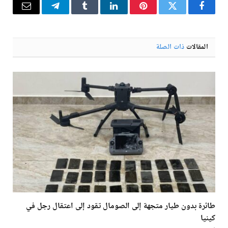
فيسبوك
تويتر
بينتيريست
لينكدإن
Tumblr
تيلقرام
البريد
الإلكترو
المقالات
ذات الصلة
طائرة بدون طيار متجهة إلى الصومال تقود إلى اعتقال رجل في
كينيا