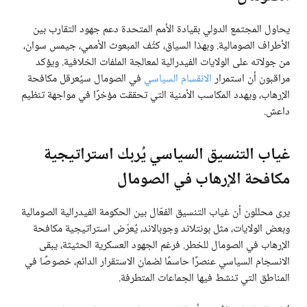
يحاول المجتمع الدولي بقيادة الأمم المتحدة دعم جهود التقارب بين
الأطراف الصومالية. وبهذا السياق، كثّف المبعوث الأممي، جيمس سوان،
من جولاته على الولايات الفيدرالية لمعالجة الملفات الخلافية. ويؤكد
مراقبون أن استمرار
الانقسام السياسي
في الصومال سيُعرقل مكافحة
الإرهاب، ويهدد المكاسب الأمنية التي تحققت مؤخرًا في مواجهة تنظيم
داعش.
غياب التنسيق السياسي يُربك استراتيجية
مكافحة الإرهاب في الصومال
يرى محللون أن غياب التنسيق الفعّال بين الحكومة الفيدرالية الصومالية
وبعض الولايات، مثل بونتلاند وجوبالاند، يُعرّض استراتيجية مكافحة
الإرهاب في الصومال للخطر. فرغم الجهود العسكرية الحثيثة، يبقى
الانسجام السياسي عنصرًا حاسمًا لضمان الاستقرار الدائم، خصوصًا في
المناطق التي تنشط فيها الجماعات المتطرفة.