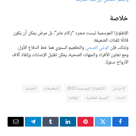
خلاصة
الإنفلونزا الموسمية ليست مجرد “زكام عابر”، بل مرض يمكن أن يكون
قاتلًا للفئات الضعيفة.
ولذلك، فإن
الوعي الصحي
والتطعيم السنوي هما خط الدفاع الأول.
ومع تعاون الأفراد والجهات الصحية، يمكن تقليل الإصابات وإنقاذ آلاف
الأرواح سنويًا.
الأعراض
الإنفلونزا الموسمية 2025
التطعيمات
الخريف
الشتاء
الصحة العالمية
الوقاية
فيسبوك
تويتر
بينتيريست
لينكدإن
Tumblr
تيلقرام
البريد
الإلكترو