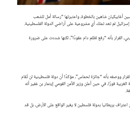
ين أغابيكيان شاهين بالخطوة، واعتبرتها “رسالة أمل للشعب
سرائيل لم تعد تملك أي مشروعية على أراضي الدولة الفلسطينية.
، القرار بأنه “رفع لظلم دام عقودًا”، لكنها شددت على ضرورة
قرار ووصفه بأنه “جائزة لحماس”، مؤكدًا أن دولة فلسطينية لن تُقام
لغربية فورًا، في حين أعلن وزير الأمن القومي إيتمار بن غفير أنه
ة.
اعتراف بريطانيا بدولة فلسطين لا يغير الواقع على الأرض، بل قد