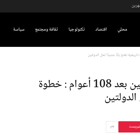
شهرين
محلي
اقتصاد
تكنولوجيا
ثقافة ومجتمع
سياسة
اعتراف بريطانيا بدولة فلسطين بعد 108 أعوام : خطوة
 الدولتين
تيريست