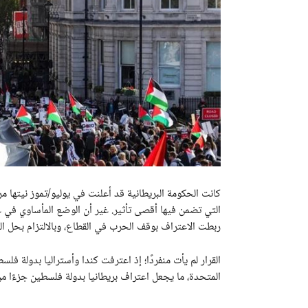
كانت الحكومة البريطانية قد أعلنت في يوليو/تموز نيتها 
التي تضمن فيها أقصى تأثير. غير أن الوضع المأساوي في غ
ربطت الاعتراف بوقف الحرب في القطاع، وبالالتزام بحل ال
القرار لم يأت منفردًا؛ إذ اعترفت كندا وأستراليا بدولة فلسط
المتحدة، ما يجعل اعتراف بريطانيا بدولة فلسطين جزءًا م