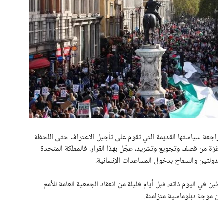
مراجعة سياستها القديمة التي تقوم على تأجيل الاعتراف حتى اللحظة
زة من قصف وتجويع وتشريد، عجّل بهذا القرار. فالمملكة المتحدة
دولتين والسماح بدخول المساعدات الإنسانية.
ين في اليوم ذاته، قبل أيام قليلة من انعقاد الجمعية العامة للأمم
ن موجة دبلوماسية متزامنة.