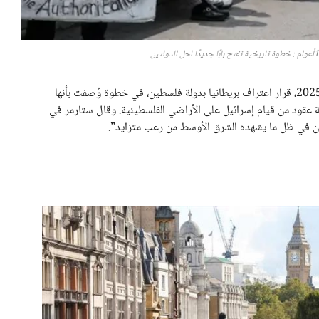
أعلن رئيس الوزراء البريطاني كير ستارمر في 21 سبتمبر 2025، قرار اعتراف بريطانيا بدولة فلسطين، في خطوة وُصفت بأنها
ة عقود من قيام إسرائيل على الأراضي الفلسطينية. وقال ستارمر في
تين في ظل ما يشهده الشرق الأوسط من رعب متزايد”.