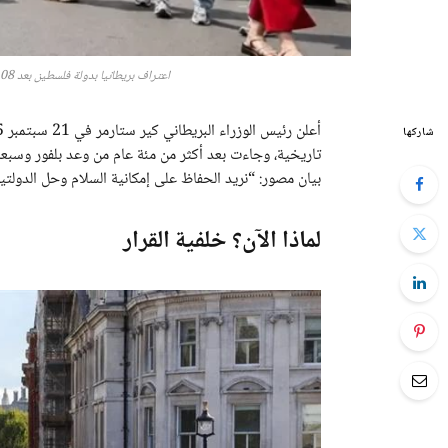
اعتراف بريطانيا بدولة فلسطين بعد 108أعوام : خطوة تاريخية تفتح بابًا جديدًا لحل الدولتين
شاركها
تاريخية، وجاءت بعد أكثر من مئة عام من وعد بلفور وسبع
بيان مصور: “نريد الحفاظ على إمكانية السلام وحل الدول
لماذا الآن؟ خلفية القرار