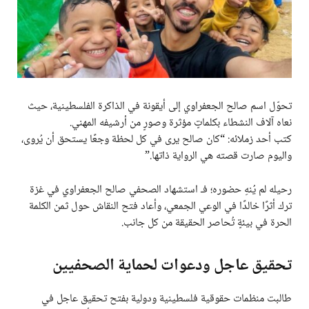
تحوّل اسم صالح الجعفراوي إلى أيقونة في الذاكرة الفلسطينية، حيث
نعاه آلاف النشطاء بكلماتٍ مؤثرة وصورٍ من أرشيفه المهني.
كتب أحد زملائه: “كان صالح يرى في كل لحظة وجعًا يستحق أن يُروى،
واليوم صارت قصته هي الرواية ذاتها.”
رحيله لم يُنهِ حضوره؛ فـ استشهاد الصحفي صالح الجعفراوي في غزة
ترك أثرًا خالدًا في الوعي الجمعي، وأعاد فتح النقاش حول ثمن الكلمة
الحرة في بيئةٍ تُحاصر الحقيقة من كل جانب.
تحقيق عاجل ودعوات لحماية الصحفيين
طالبت منظمات حقوقية فلسطينية ودولية بفتح تحقيق عاجل في