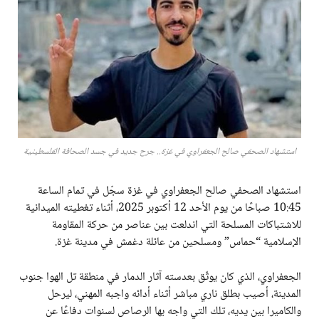
استشهاد الصحفي صالح الجعفراوي في غزة.. جرح جديد في جسد الصحافة الفلسطينية
استشهاد الصحفي صالح الجعفراوي في غزة سجّل في تمام الساعة
10:45 صباحًا من يوم الأحد 12 أكتوبر 2025، أثناء تغطيته الميدانية
للاشتباكات المسلحة التي اندلعت بين عناصر من حركة المقاومة
الإسلامية “حماس” ومسلحين من عائلة دغمش في مدينة غزة.
الجعفراوي، الذي كان يوثّق بعدسته آثار الدمار في منطقة تل الهوا جنوب
المدينة، أصيب بطلق ناري مباشر أثناء أدائه واجبه المهني، ليرحل
والكاميرا بين يديه، تلك التي واجه بها الرصاص لسنوات دفاعًا عن