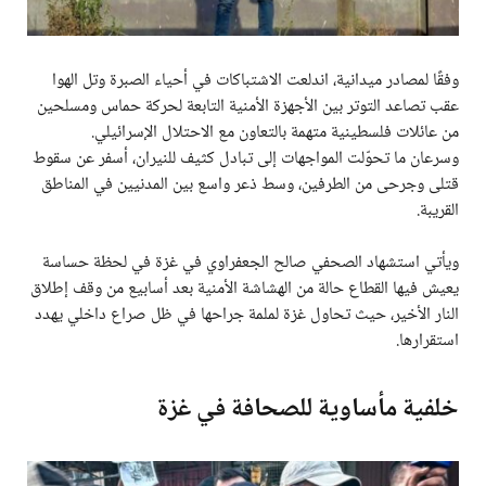
وفقًا لمصادر ميدانية، اندلعت الاشتباكات في أحياء الصبرة وتل الهوا
عقب تصاعد التوتر بين الأجهزة الأمنية التابعة لحركة حماس ومسلحين
من عائلات فلسطينية متهمة بالتعاون مع الاحتلال الإسرائيلي.
وسرعان ما تحوّلت المواجهات إلى تبادل كثيف للنيران، أسفر عن سقوط
قتلى وجرحى من الطرفين، وسط ذعر واسع بين المدنيين في المناطق
القريبة.
ويأتي استشهاد الصحفي صالح الجعفراوي في غزة في لحظة حساسة
يعيش فيها القطاع حالة من الهشاشة الأمنية بعد أسابيع من وقف إطلاق
النار الأخير، حيث تحاول غزة لملمة جراحها في ظل صراع داخلي يهدد
استقرارها.
خلفية مأساوية للصحافة في غزة