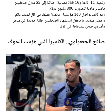
رقمية، 11 إذاعة و16 قناة فضائية، إضافة إلى 53 منزل صحفيين،
بخسائر مادية تجاوزت 800 مليون دولار.
رغم ذلك، يواصل 143 مؤسسة إعلامية عملها، في ظل تهديد دائم
وحصار شديد، ما يجعل استشهاد الصحفيين حلقة جديدة في سجل
مأساوي طويل للصحافة في غزة.
صالح الجعفراوي.. الكاميرا التي هزمت الخوف