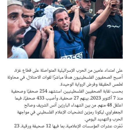
على امتداد عامين من الحرب الإسرائيلية المتواصلة على قطاع غزة،
أصبح الصحفيون الفلسطينيون هدفًا مباشرًا لقوات الاحتلال، في محاولة
لطمس الحقيقة وفرض الرواية الوحيدة.
بحسب نقابة الصحفيين الفلسطينيين، استشهد 254 صحفيًا وصحفية
منذ 7 أكتوبر 2023، بينهم 27 صحفية، وأصيب 433 صحفيًا، فيما
اعتُقل 48 منهم. من بين الشهداء البارزين أنس الشريف وصالح
الجعفراوي، ليكونا رمزين لتضحيات الإعلام الفلسطيني في مواجهة
الحرب والتهديد اليومي.
دُمّرت عشرات المؤسسات الإعلامية، بما فيها 12 صحيفة ورقية، 23