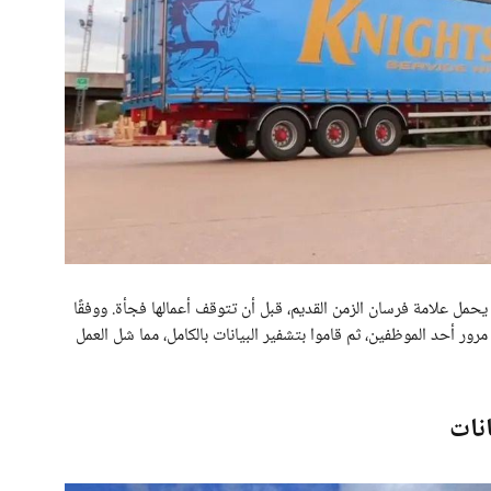
لًا ضخمًا يضم 500 شاحنة، أغلبها يحمل علامة فرسان الزمن القديم، قبل أن تتوقف أعمالها فجأة. ووفقًا
مرور أحد الموظفين، ثم قاموا بتشفير البيانات بالكامل، مما شل العمل
انات