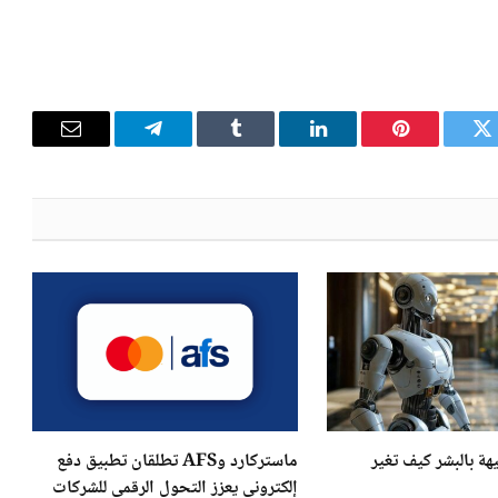
تويتر
بينتيريست
لينكدإن
Tumblr
تيلقرام
البريد
الإلكترون
هة بالبشر كيف تغير
ماستركارد وAFS تطلقان تطبيق دفع
إلكتروني يعزز التحول الرقمي للشركات