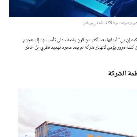
مرها 158 عامًا في بريطانيا
ه إن بي” أبوابها بعد أكثر من قرن ونصف على تأسيسها، إثر هجوم
ق كلمة مرور يؤدي لانهيار شركة لم يعد مجرد تهديد نظري، بل خطر
مة الشركة