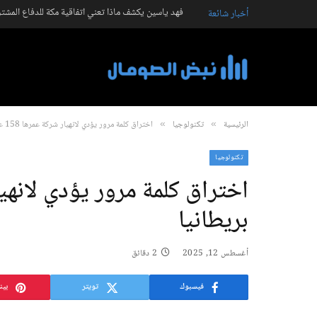
فهد ياسين يكشف ماذا تعني اتفاقية مكة للدفاع المشت
أخبار شائعة
الرئيسية
تكنولوجيا
اختراق كلمة مرور يؤدي لانهيار شركة عمرها 158 عامًا في بريطانيا
»
»
تكنولوجيا
بريطانيا
أغسطس 12, 2025
2 دقائق
فيسبوك
تويتر
بين