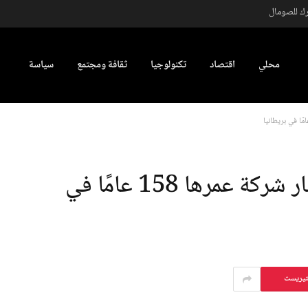
رك للصومال
محلي
اقتصاد
تكنولوجيا
ثقافة ومجتمع
سياسة
اختراق كلمة مرور يؤدي لانهيار شركة عمرها 158 عامًا في
تيريست