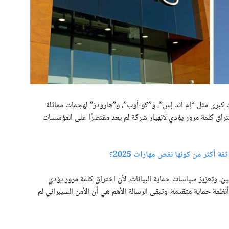
كبرى مثل “إم آند إس”، و”كو-أوب”، و”هارودز” لهجمات مماثلة
راق كلمة مرور يؤدي لانهيار شركة لم يعد مقتصرًا على المؤسسات
 أكثر من كونها نقص مهارات 2025؟
ن، وتعزيز سياسات حماية البيانات، لأن اختراق كلمة مرور يؤدي
ة حماية متقدمة. وتبقى الرسالة الأهم هي أن الأمن السيبراني لم