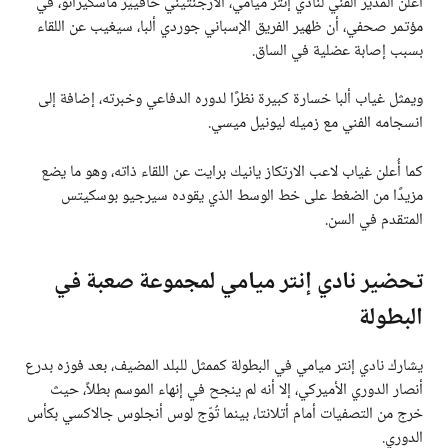
أعلن المدير الفني لنادي إنتر ميامي، الأرجنتيني خافيير ماسكيرانو، في
مؤتمر صحفي، أن ظهير الفريق الإسباني جوردي ألبا، سيغيب عن اللقاء
بسبب إصابة عضلية في الساق.
ويمثل غياب ألبا خسارة كبيرة نظرًا لدوره الدفاعي وخبرته، إضافة إلى
انسجامه الفني مع زميله ليونيل ميسي.
كما أُعلن غياب لاعب الارتكاز يانيك برايت عن اللقاء ذاته، وهو ما يضع
مزيدًا من الضغط على خط الوسط الذي يقوده سيرجيو بوسكيتس
المتقدم في السن.
تحضير نادي إنتر ميامي لمجموعة صعبة في
البطولة
يشارك نادي إنتر ميامي في البطولة كممثل للبلد المضيف، بعد فوزه بدرع
أنصار الدوري الأميركي، إلا أنه لم ينجح في إنهاء الموسم بطلاً، حيث
خرج من التصفيات أمام أتلانتا، بينما تُوّج لوس أنجلوس جالاكسي بكأس
الدوري.