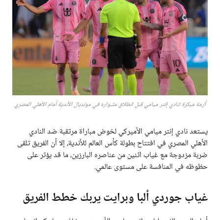
أزمة مبكرة لنادي إنتر ميامي قبل انطلاق مشواره في مونديال الأندية أمام الأهلي المصري
يستعد نادي إنتر ميامي الأميركي لخوض مباراة مرتقبة ضد النادي
الأهلي المصري في افتتاح بطولة كأس العالم للأندية، إلا أن الفريق تلقى
ضربة مزدوجة مع غياب اثنين من عناصره البارزين، ما قد يؤثر على
حظوظه في المنافسة على مستوى عالمي.
غياب جوردي ألبا وبرايت يربك خطط الفريق