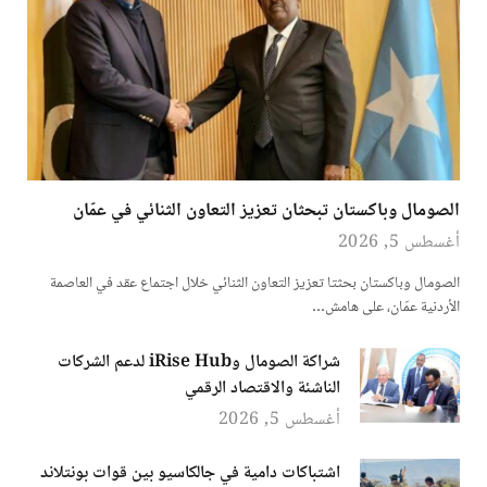
الصومال وباكستان تبحثان تعزيز التعاون الثنائي في عمّان
أغسطس 5, 2026
الصومال وباكستان بحثتا تعزيز التعاون الثنائي خلال اجتماع عقد في العاصمة
الأردنية عمّان، على هامش…
شراكة الصومال وiRise Hub لدعم الشركات
الناشئة والاقتصاد الرقمي
أغسطس 5, 2026
اشتباكات دامية في جالكاسيو بين قوات بونتلاند