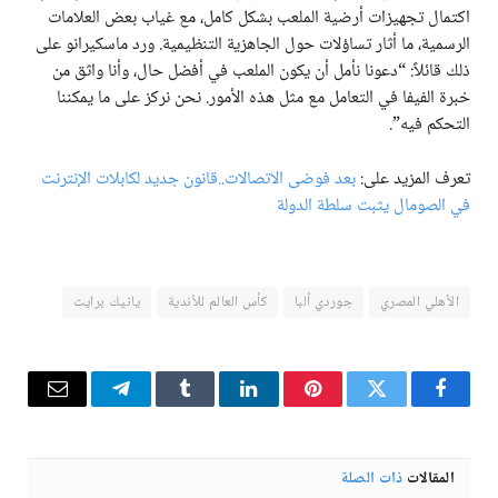
اكتمال تجهيزات أرضية الملعب بشكل كامل، مع غياب بعض العلامات
الرسمية، ما أثار تساؤلات حول الجاهزية التنظيمية. ورد ماسكيرانو على
ذلك قائلاً: “دعونا نأمل أن يكون الملعب في أفضل حال، وأنا واثق من
خبرة الفيفا في التعامل مع مثل هذه الأمور. نحن نركز على ما يمكننا
التحكم فيه”.
تعرف المزيد على:
بعد فوضى الاتصالات..قانون جديد لكابلات الإنترنت
في الصومال يثبت سلطة الدولة
الأهلي المصري
جوردي ألبا
كأس العالم للأندية
يانيك برايت
فيسبوك
تويتر
بينتيريست
لينكدإن
Tumblr
تيلقرام
البريد
الإلكترو
المقالات
ذات الصلة