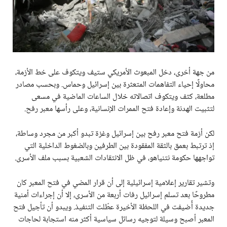
من جهة أخرى، دخل المبعوث الأمريكي ستيف ويتكوف على خط الأزمة،
محاولًا إحياء التفاهمات المتعثرة بين إسرائيل وحماس. وبحسب مصادر
مطلعة، كثف ويتكوف اتصالاته خلال الساعات الماضية في مسعى
لتثبيت الهدنة وإعادة فتح الممرات الإنسانية، وعلى رأسها معبر رفح.
لكن أزمة فتح معبر رفح بين إسرائيل وغزة تبدو أكبر من مجرد وساطة،
إذ ترتبط بعمق بالثقة المفقودة بين الطرفين وبالضغوط الداخلية التي
تواجهها حكومة نتنياهو، في ظل الانتقادات الشعبية بسبب ملف الأسرى.
وتشير تقارير إعلامية إسرائيلية إلى أن قرار المضي في فتح المعبر كان
مطروحًا بعد تسلم إسرائيل رفات أربعة من الأسرى، إلا أن إجراءات أمنية
جديدة أُضيفت في اللحظة الأخيرة عطّلت التنفيذ. ويبدو أن تأجيل فتح
المعبر أصبح وسيلة لتوجيه رسائل سياسية أكثر منه استجابة لحاجات