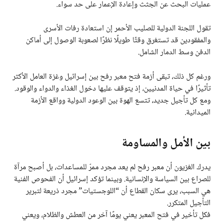
عمليات البحث عن الجثث وإعادة الإعمار على حد سواء.
تقول اللجنة الدولية للصليب الأحمر إن استعادة رفات الأسرى
والمفقودين قد تستغرق وقتًا طويلًا نظرًا لصعوبة الوصول إلى أماكن
الدفن وسط الدمار الشامل.
ورغم كل ذلك، تبقى أزمة فتح معبر رفح بين إسرائيل وغزة العامل الأكثر
تأثيرًا في حياة المدنيين، إذ يتوقف عليها دخول الغذاء والدواء والوقود.
ومع كل تأجيل جديد، تتسع الهوة بين الوعود الدولية وواقع الأزمة
الميدانية.
بين الأمل والمساومة
يدرك الغزيون أن معبر رفح لم يعد مجرد ممرّ للمساعدات، بل أصبح مرآة
للصراع بين السياسة والإنسانية. وبينما تؤكد إسرائيل أن الفحوص الفنية
هي السبب، يرى سكان القطاع أن “اللوجستيات” مجرد ذريعة لتبرير
التأجيل المتكرر.
فكل تأخير في فتح المعبر يعني يومًا آخر من العطش والظلام، ويعني