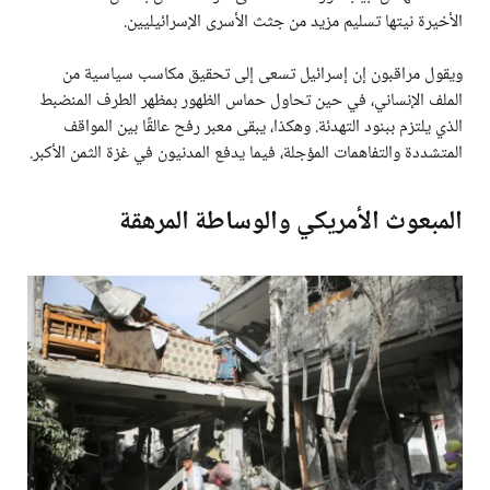
الأخيرة نيتها تسليم مزيد من جثث الأسرى الإسرائيليين.
ويقول مراقبون إن إسرائيل تسعى إلى تحقيق مكاسب سياسية من
الملف الإنساني، في حين تحاول حماس الظهور بمظهر الطرف المنضبط
الذي يلتزم ببنود التهدئة. وهكذا، يبقى معبر رفح عالقًا بين المواقف
المتشددة والتفاهمات المؤجلة، فيما يدفع المدنيون في غزة الثمن الأكبر.
المبعوث الأمريكي والوساطة المرهقة