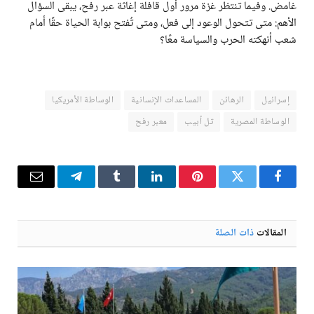
غامض. وفيما تنتظر غزة مرور أول قافلة إغاثة عبر رفح، يبقى السؤال
الأهم: متى تتحول الوعود إلى فعل، ومتى تُفتح بوابة الحياة حقًا أمام
شعب أنهكته الحرب والسياسة معًا؟
إسرائيل
الرهائن
المساعدات الإنسانية
الوساطة الأمريكيا
الوساطة المصرية
تل أبيب
معبر رفح
فيسبوك
تويتر
بينتيريست
لينكدإن
Tumblr
تيلقرام
البريد
الإلكترو
المقالات
ذات الصلة