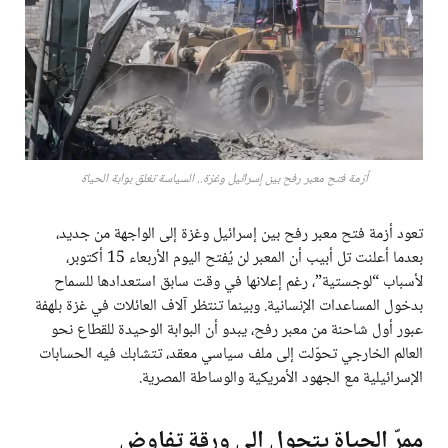
أزمة فتح معبر رفح بين إسرائيل وغزة.. السياسة تغلق بوابة الحياة
تعود أزمة فتح معبر رفح بين إسرائيل وغزة إلى الواجهة من جديد،
بعدما أعلنت تل أبيب أن المعبر لن يُفتح اليوم الأربعاء 15 أكتوبر،
لأسباب “لوجستية”، رغم إعلانها في وقت سابق استعدادها للسماح
بدخول المساعدات الإنسانية. وبينما تنتظر آلاف العائلات في غزة بلهفة
عبور أول شاحنة من معبر رفح، يبدو أن البوابة الوحيدة للقطاع نحو
العالم الخارجي تحوّلت إلى ملف سياسي معقد، تتشابك فيه الحسابات
الإسرائيلية مع الجهود الأمريكية والوساطة المصرية.
ممرّ الحياة يتحول إلى ورقة تفاوض