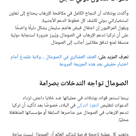
وأكدت بونتلاند أن النجاح الكامل في مكافحة الإرهاب يحتاج إلى تعاون
استخباراتي دولي لكشف كل خطوط الدعم الأجنبية.
ويقول المراقبون إن اعتقال فيض هاشم سليمان يشكل دليلًا واضحًا
على أن تركيا تدعم الإرهاب في الصومال، ويُبرز ضرورة استجابة دولية
منسقة لمنع تدفق مقاتلين أجانب إلى الصومال.
تعرف المزيد على:
العنف العشائري في الصومال .. ولاية غلمدغ أمام
اختبار حقيقي بعد هذه الجريمة المروعة
الصومال تواجه التدخلات بصرامة
بينما تستمر قوات بونتلاند في عملياتها ضد خلايا داعش، تزداد
الدعوات لتقليص
النفوذ التركي
في البلاد، خصوصًا بعد تأكيد أن تركيا
تدعم الإرهاب في الصومال عبر عناصرها السابقة أو مؤسساتها المتغلغلة
محليًا.
وتعتبر كل عملية ناجحة فرصة لتذكير العالم أن الصومال ليست ساحة