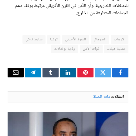
للتدخلات الخارجية، وأن الأمن في القرن الأفريقي مرتبط بوقف دعم
الجماعات المتطرفة من الخارج.
الإرهاب
الصومال
النفوذ الأجبني
تركيا
ضابط تركي
عملية هيلاك
قوات الأمن
ولاية بونتلاند
فيسبوك
تويتر
بينتيريست
لينكدإن
Tumblr
تيلقرام
البريد
الإلكترو
المقالات
ذات الصلة