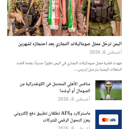
اليمن ترحّل ممثل صوماليلاند التجاري بعد احتجازه لشهرين
أغسطس 6, 2026
شهدت قضية ممثل صوماليلاند التجاري في اليمن تطورًا جديدًا، بعدما قامت
السلطات اليمنية بترحيل إدريس…
منافس الأهلي المحتمل في الكونفدرالية من
الصومال أو أوغندا
أغسطس 6, 2026
ماستركارد وAFS تطلقان تطبيق دفع إلكتروني
يعزز التحول الرقمي للشركات
أغسطس 6, 2026