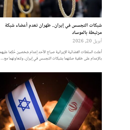
شبكات التجسس في إيران.. طهران تعدم أعضاء شبكة
مرتبطة بالموساد
أبريل 20, 2026
أعلنت السلطات القضائية الإيرانية صباح الأحد إعدام شخصين حُكِما عليهما
بالإعدام على خلفية صلتهما بشبكات التجسس في إيران، ولتعاونهما مع…