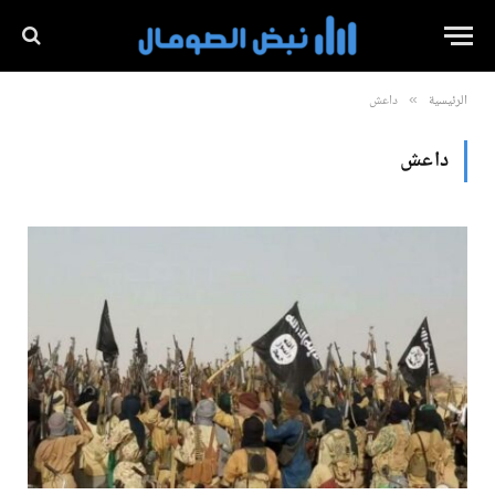
الرئيسية
داعش
»
داعش