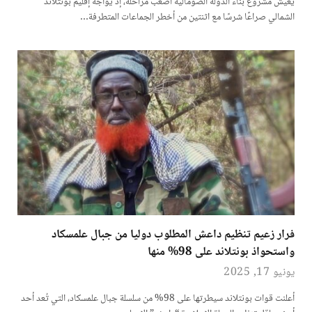
يعيش مشروع بناء الدولة الصومالية أصعب مراحله، إذ يواجه إقليم بونتلاند
الشمالي صراعًا شرسًا مع اثنتين من أخطر الجماعات المتطرفة…
فرار زعيم تنظيم داعش المطلوب دوليا من جبال علمسكاد
واستحواذ بونتلاند على 98% منها
يونيو 17, 2025
أعلنت قوات بونتلاند سيطرتها على 98% من سلسلة جبال علمسكاد، التي تُعد أحد