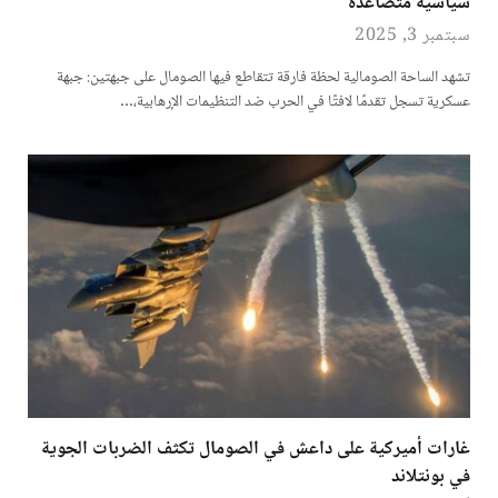
سياسية متصاعدة
سبتمبر 3, 2025
تشهد الساحة الصومالية لحظة فارقة تتقاطع فيها الصومال على جبهتين: جبهة
عسكرية تسجل تقدمًا لافتًا في الحرب ضد التنظيمات الإرهابية،…
غارات أميركية على داعش في الصومال تكثف الضربات الجوية
في بونتلاند