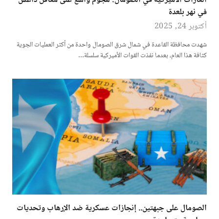
الغارات الأميركية في الصومال: هجوم واسع على معاقل داعش
في نهر بلعدة
أكتوبر 24, 2025
شهدت محافظة القاعدة في شمال شرق الصومال واحدة من أكثر العمليات الجوية
كثافة هذا العام، بعدما نفذت القوات الأميركية سلسلة…
الصومال على جبهتين.. إنجازات عسكرية ضد الإرهاب وتحديات