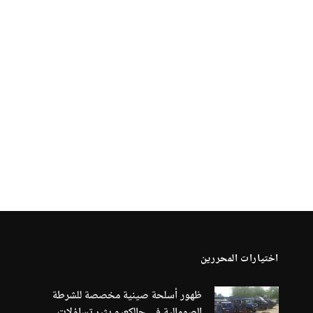
اختيارات المحررين
ظهور أسلحة صينية مخصصة للشرطة
الصومالية في جالكعيو يثير تساؤلات