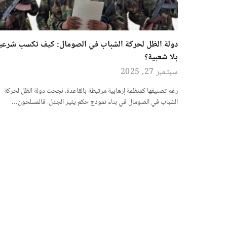
دولة الظل لحركة الشباب في الصومال: كيف تكسب شرعي
بلا شعبية؟
سبتمبر 27, 2025
رغم تصنيفها كمنظمة إرهابية مرتبطة بالقاعدة، نجحت دولة الظل لحركة
الشباب في الصومال في بناء نموذج حكم يثير الجدل. فالمسلحون…