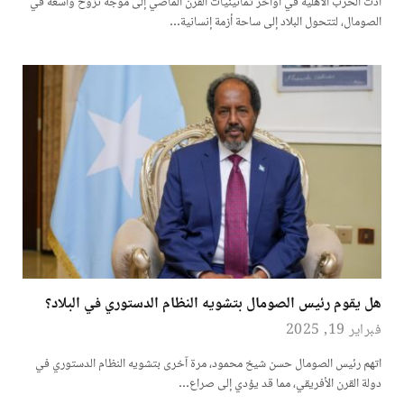
أدت الحرب الأهلية في أواخر ثمانينيات القرن الماضي إلى موجة نزوح واسعة في
الصومال، لتتحول البلاد إلى ساحة أزمة إنسانية…
هل يقوم رئيس الصومال بتشويه النظام الدستوري في البلاد؟
فبراير 19, 2025
اتهم رئيس الصومال حسن شيخ محمود، مرة آخرى بتشويه النظام الدستوري في
دولة القرن الأفريقي، مما قد يؤدي إلى صراع…