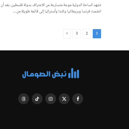
تشهد الساحة الدولية موجة متسارعة من الاعتراف بدولة فلسطين، بعد أن
انضمت فرنسا وبريطانيا وكندا وأستراليا إلى قائمة طويلة من…
التالي
3
2
1
فيسبوك
X
الانستغرام
تيكتوك
Threads
(Twitter)