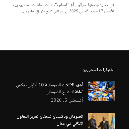
في خطوة وصفتها إسرائيل بأنها “إنسانية”، أعلنت السلطات العسكرية يوم
الأربعاء 17 سبتمبر/أيلول 2025 أن إسرائيل تفتح طريق إخلاء من…
اختيارات المحررين
أشهر الأكلات الصومالية 10 أطباق تعكس
ثقافة المطبخ الصومالي
أغسطس 6, 2026
الصومال وباكستان تبحثان تعزيز التعاون
الثنائي في عمّان