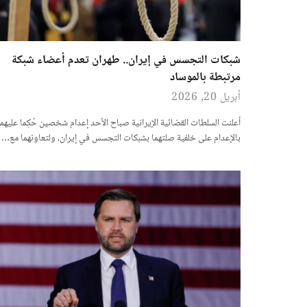
شبكات التجسس في إيران.. طهران تعدم أعضاء شبكة
مرتبطة بالموساد
أبريل 20, 2026
أعلنت السلطات القضائية الإيرانية صباح الأحد إعدام شخصين حُكِما عليهما
بالإعدام على خلفية صلتهما بشبكات التجسس في إيران، ولتعاونهما مع…