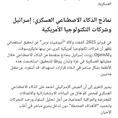
العسكرية.
نماذج الذكاء الاصطناعي العسكري: إسرائيل
وشركات التكنولوجيا الأمريكية
في فبراير 2025، كشفت وكالة “أسوشيتد برس” عن تحقيق استقصائي
يُظهر أن شركات تكنولوجيا أمريكية كبرى، من بينها مايكروسوفت
وOpenAI، زوّدت إسرائيل بنماذج متقدمة من الذكاء الاصطناعي خلال
عملياتها العسكرية في غزة ولبنان. ووفقًا للتحقيق، استُخدمت هذه
الأنظمة بشكل مباشر في اتخاذ قرارات استهداف قد أسفرت عن مقتل
مدنيين.
يشير التقرير إلى أن الجيش الإسرائيلي اعتمد على الذكاء الاصطناعي
العسكري لفحص كمّ هائل من البيانات الاستخباراتية والاتصالات
المُعترضة والمراقبة الجماعية، من أجل تحليل السلوك ورصد التحركات
وتحديد “الأهداف المحتملة” دون تدخل بشري مباشر في أغلب
الأحيان.