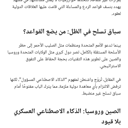
بقرارات غير شفافة، تتخذها خوارزميات لا يمكن مساءلتها، في مشهد
يهدد بنسف قواعد الردع والمساءلة التي قامت عليها العلاقات الدولية
لعقود.
سباق تسلح في الظل: من يضع القواعد؟
بينما تدعو الأمم المتحدة ومنظمات مثل الصليب الأحمر إلى حظر
الأسلحة المستقلة بالكامل، تصر دول كبرى مثل الولايات المتحدة وروسيا
والصين على تطوير هذه التقنيات، بحجة الحفاظ على التفوق
الاستراتيجي.
في المقابل، تُروّج واشنطن لمفهوم “الذكاء الاصطناعي المسؤول”، لكنها
ترفض الالتزام بأي معاهدة دولية ملزمة، مما يترك الباب مفتوحًا أمام
سباق تسلح غير منضبط.
الصين وروسيا: الذكاء الاصطناعي العسكري
بلا قيود