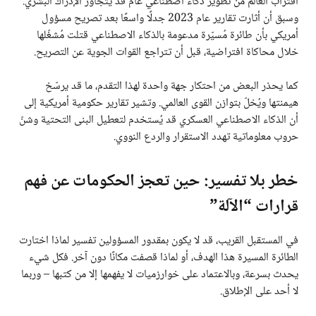
اقتراب العالم من تطوير ذكاء اصطناعي عام قد يتجاوز الإدراك البشري.
وسبق أن أثارت تقارير عام 2023 جدلًا واسعًا بعد تصريح مسؤول
أمريكي بأن طائرة مُسيّرة مدعومة بالذكاء الاصطناعي قتلت مُشغّلها
خلال محاكاة افتراضية، قبل أن تتراجع القوات الجوية عن التصريح.
كما يحذر البعض من احتكار جهة واحدة لهذا التقدم، ما قد يرسّخ
هيمنتها ويُخلّ بتوازن القوى العالمي. وتشير تقارير حكومية أمريكية إلى
أن الذكاء الاصطناعي العسكري قد يُستخدم لتعطيل البنى التحتية وشنّ
حروب معلوماتية تهدد الاستقرار والردع النووي.
خطر بلا تفسير: حين تعجز الحكومات عن فهم
قرارات “الآلة”
في المستقبل القريب، قد لا يكون بمقدور المسؤولين تفسير لماذا اختارت
الطائرة المسيرة هذا الهدف، أو لماذا قصفت مكانًا دون آخر. فكل شيء
يحدث بسرعة، وبالاعتماد على خوارزميات لا يفهمها إلا من كتبها – وربما
لا أحد على الإطلاق.