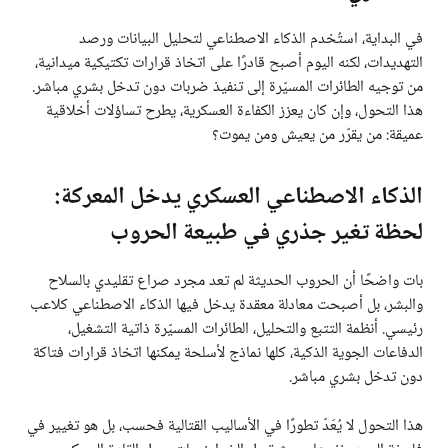
في البداية، استُخدم الذكاء الاصطناعي لتحليل البيانات ورصد
التهديدات، لكنه اليوم أصبح قادرًا على اتخاذ قرارات تكتيكية ميدانية،
من توجيه الطائرات المسيّرة إلى تنفيذ ضربات دون تدخل بشري مباشر.
هذا التحول، وإن كان يعزز الكفاءة العسكرية، يطرح تساؤلات أخلاقية
عميقة: من يقرّر من يعيش ومن يموت؟
الذكاء الاصطناعي العسكري يدخل المعركة:
لحظة تغير جذري في طبيعة الحروب
بات واضحًا أن الحروب الحديثة لم تعد مجرد صراع تقليدي بالسلاح
والبشر، بل أصبحت معادلة معقدة يدخل فيها الذكاء الاصطناعي كلاعب
رئيسي. أنظمة التتبع والتحليل، الطائرات المسيّرة ذاتية التشغيل،
الدفاعات الجوية الذكية، كلها نماذج لأسلحة يمكنها اتخاذ قرارات فتاكة
دون تدخل بشري مباشر.
هذا التحول لا يُعَدّ تطورًا في الأساليب القتالية فحسب، بل هو تغيير في