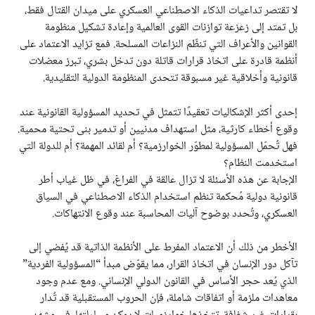
لا تقتصر تداعيات الذكاء الاصطناعي العسكري على ميدان القتال فقط،
بل تمتد إلى زعزعة توازنات القوى العالمية وإعادة تشكيل منظومة
القوانين والأعراف التي تنظّم النزاعات المسلحة. فمع تزايد الاعتماد على
أنظمة قادرة على اتخاذ قرارات قاتلة دون تدخل بشري، تبرز معضلات
قانونية وأخلاقية غير مسبوقة تتحدى المنظومة الدولية التقليدية.
إحدى أكثر الإشكاليات تعقيدًا تتمثل في تحديد المسؤولية القانونية عند
وقوع أخطاء كارثية، مثل استهداف مدنيين أو تدمير بنى تحتية محمية.
فهل تُحمّل المسؤولية لمطوّر الخوارزمية؟ أم لقائد المهمة؟ أم للدولة التي
استخدمت النظام؟
الإجابة عن هذه الأسئلة لا تزال عالقة في الفراغ، في ظل غياب أطر
قانونية دولية مُحكمة تنظم استخدام الذكاء الاصطناعي في السياق
العسكري، وتُحدد بوضوح آليات المحاسبة عند وقوع الانتهاكات.
الأخطر من ذلك أن الاعتماد المفرط على الأنظمة الذاتية قد يُفضي إلى
تآكل دور الإنسان في اتخاذ القرار، مما يقوّض مبدأ “المسؤولية الفردية”
الذي يُعد حجر الأساس في القانون الدولي الإنساني. ومع عدم وجود
معاهدات ملزمة أو اتفاقات شاملة، فإن الحروب المستقبلية قد تُدار