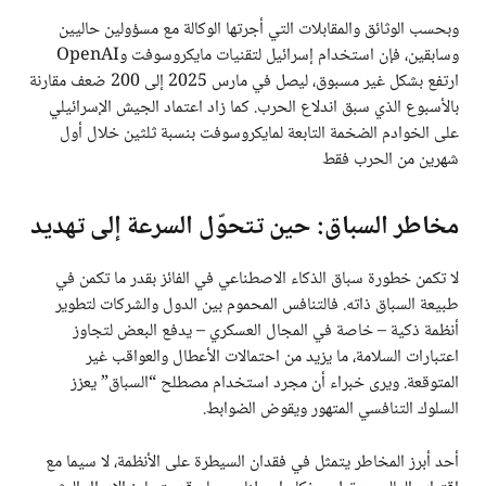
وبحسب الوثائق والمقابلات التي أجرتها الوكالة مع مسؤولين حاليين
وسابقين، فإن استخدام إسرائيل لتقنيات مايكروسوفت وOpenAI
ارتفع بشكل غير مسبوق، ليصل في مارس 2025 إلى 200 ضعف مقارنة
بالأسبوع الذي سبق اندلاع الحرب. كما زاد اعتماد الجيش الإسرائيلي
على الخوادم الضخمة التابعة لمايكروسوفت بنسبة ثلثين خلال أول
شهرين من الحرب فقط
مخاطر السباق: حين تتحوّل السرعة إلى تهديد
لا تكمن خطورة سباق الذكاء الاصطناعي في الفائز بقدر ما تكمن في
طبيعة السباق ذاته. فالتنافس المحموم بين الدول والشركات لتطوير
أنظمة ذكية – خاصة في المجال العسكري – يدفع البعض لتجاوز
اعتبارات السلامة، ما يزيد من احتمالات الأعطال والعواقب غير
المتوقعة. ويرى خبراء أن مجرد استخدام مصطلح “السباق” يعزز
السلوك التنافسي المتهور ويقوض الضوابط.
أحد أبرز المخاطر يتمثل في فقدان السيطرة على الأنظمة، لا سيما مع