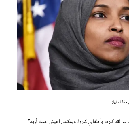
قابلة لها:
حرب. لقد كبرت وأطفالي كبروا، ويمكنني العيش حيث أريد”.