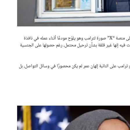
في وقت سابق من هذا الشهر، نشر حساب البيت الأبيض على منصة “X” صورة لترامب وهو يلوّح مودعًا أثناء عمله في نافذة
الت فيه إنها غير قلقة بشأن ترحيل محتمل، رغم حصولها على الجنسية
رامب على النائبة إلهان عمر لم يكن محصورًا في وسائل التواصل، بل