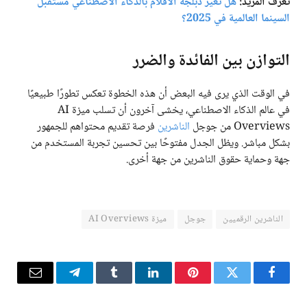
تعرف المزيد:
هل تغير دبلجة الأفلام بالذكاء الاصطناعي مستقبل
السينما العالمية في 2025؟
التوازن بين الفائدة والضرر
في الوقت الذي يرى فيه البعض أن هذه الخطوة تعكس تطورًا طبيعيًا
في عالم الذكاء الاصطناعي، يخشى آخرون أن تسلب ميزة AI
Overviews من جوجل
الناشرين
فرصة تقديم محتواهم للجمهور
بشكل مباشر. ويظل الجدل مفتوحًا بين تحسين تجربة المستخدم من
جهة وحماية حقوق الناشرين من جهة أخرى.
الناشرين الرقميين
جوجل
ميزة AI Overviews
فيسبوك
تويتر
بينتيريست
لينكدإن
Tumblr
تيلقرام
البريد
الإلكترو