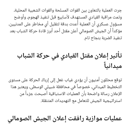
جرت العملية بالتعاون بين القوات المسلحة والقوات الشعبية المحلية،
وتمت مراقبة القيادي المستهدف لأسابيع قبل تنفيذ الهجوم، وأوضح
مسؤول عسكري أن العملية أُعدت بدقة لتقليل أي مخاطر على المدنيين،
مؤكداً أن الجيش الصومالي أعلن مقتل أحد أبرز قادة حركة الشباب بعد
تنفيذ الضربة بنجاح تام.
تأثير إعلان مقتل القيادي في حركة الشباب
ميدانياً
توقع محللون أمنيون أن يؤدي غياب غعل إلى إرباك الحركة على مستوى
التخطيط الميداني، خصوصاً في محافظة شبيلي الوسطى، ويعتبر هذا
الإعلان رسالة واضحة بأن العمليات الاستباقية أصبحت جزءاً من
استراتيجية الجيش للتعامل مع التهديدات المتنقلة.
عمليات موازية رافقت إعلان الجيش الصومالي