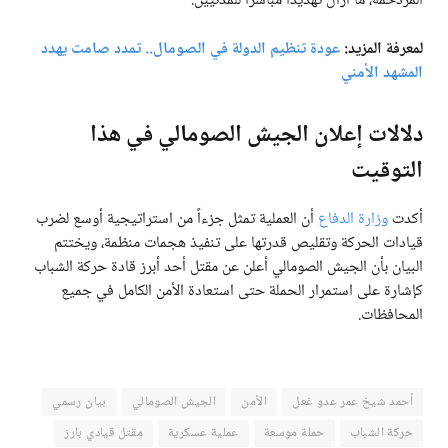
المزدحمة، ما أزال تهديداً مباشراً للمدنيين.
لمعرفة المزيد:
عودة تنظيم الدولة في الصومال.. تمدد صامت يهدد
المشهد الأمني
دلالات إعلان الجيش الصومالي في هذا
التوقيت
أكدت
وزارة الدفاع
أن العملية تمثل جزءاً من استراتيجية أوسع لضرب
قيادات الحركة وتقليص قدرتها على تنفيذ هجمات منظمة، ويختتم
البيان بأن الجيش الصومالي أعلن عن مقتل أحد أبرز قادة حركة الشباب
كإشارة على استمرار الحملة حتى استعادة الأمن الكامل في جميع
المحافظات.
أحمد شيخ عمر عدو غعل
الأمن
الجيش الصومالي
بيان رسمي
حركة الشباب
حملة موسعة
عملية عسكرية
مقتل قيادي بارز