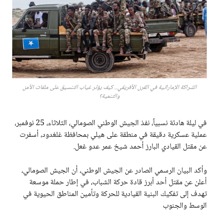
الشراكة الإماراتية في القرن الأفريقي.. كيف يؤثر غياب التنسيق على ملفات الأمن
والتنمية؟
في ليلة هادئة نسبياً، نفذ الجيش الوطني الصومالي، الثلاثاء، 25 نوفمبر،
عملية عسكرية دقيقة في منطقة على هيلي بمحافظة غلغدود، أسفرت
عن مقتل القيادي البارز أحمد شيخ عمر عدو غعل.
وأكد البيان الرسمي الصادر عن الجيش الوطني، أن الجيش الصومالي،
أعلن عن مقتل أحد أبرز قادة حركة الشباب، في إطار حملة موسعة
تهدف إلى تفكيك البنية القيادية للحركة وتأمين المناطق الحيوية في
الوسط والجنوب