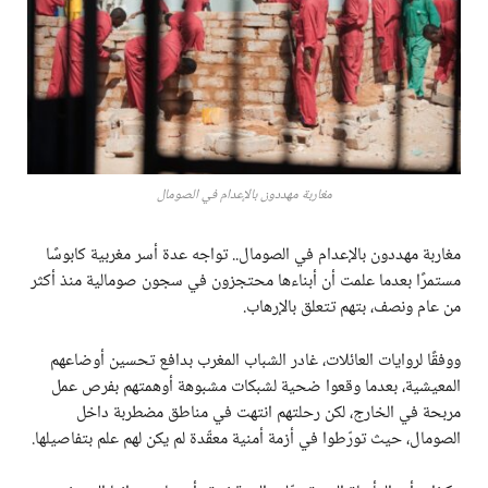
مغاربة مهددون بالإعدام في الصومال
مغاربة مهددون بالإعدام في الصومال.. تواجه عدة أسر مغربية كابوسًا
مستمرًا بعدما علمت أن أبناءها محتجزون في سجون صومالية منذ أكثر
من عام ونصف، بتهم تتعلق بالإرهاب.
ووفقًا لروايات العائلات، غادر الشباب المغرب بدافع تحسين أوضاعهم
المعيشية، بعدما وقعوا ضحية لشبكات مشبوهة أوهمتهم بفرص عمل
مربحة في الخارج، لكن رحلتهم انتهت في مناطق مضطربة داخل
الصومال، حيث تورّطوا في أزمة أمنية معقّدة لم يكن لهم علم بتفاصيلها.