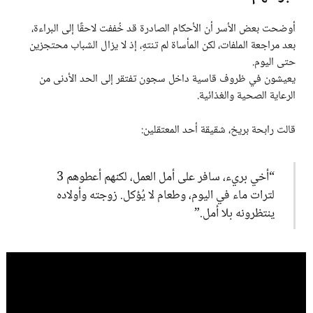
أوضحت بعض الأسر أن الأحكام الصادرة قد خُففت لاحقًا إلى البراءة،
بعد مراجعة الملفات، لكن المأساة لم تنتهِ، إذ لا يزال الشباب محتجزين
حتى اليوم.
يعيشون في ظروف قاسية داخل سجون تفتقر إلى الحد الأدنى من
الرعاية الصحية والغذائية.
قالت رابحة بريخ، شقيقة أحد المعتقلين:
“أخي بريء، سافر على أمل العمل، لكنهم أعطوهم 3
لترات ماء في اليوم، وطعام لا يُؤكل. زوجته وأولاده
ينتظرونه بلا أمل.”