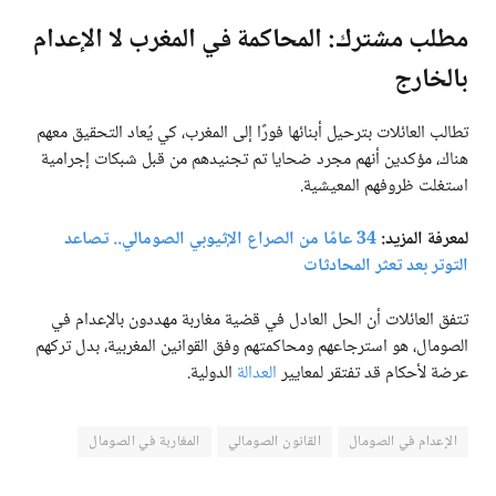
مطلب مشترك: المحاكمة في المغرب لا الإعدام
بالخارج
تطالب العائلات بترحيل أبنائها فورًا إلى المغرب، كي يُعاد التحقيق معهم
هناك، مؤكدين أنهم مجرد ضحايا تم تجنيدهم من قبل شبكات إجرامية
استغلت ظروفهم المعيشية.
لمعرفة المزيد:
34 عامًا من الصراع الإثيوبي الصومالي.. تصاعد
التوتر بعد تعثر المحادثات
تتفق العائلات أن الحل العادل في قضية مغاربة مهددون بالإعدام في
الصومال، هو استرجاعهم ومحاكمتهم وفق القوانين المغربية، بدل تركهم
عرضة لأحكام قد تفتقر لمعايير
العدالة
الدولية.
الإعدام في الصومال
القانون الصومالي
المغاربة في الصومال