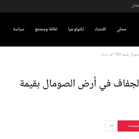
مّان
محلي
اقتصاد
تكنولوجيا
ثقافة ومجتمع
سياسة
 700 ألف دولار
لجفاف في أرض الصومال بقيمة
تيريست