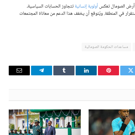
ي أرض الصومال تعكس
أولوية إنسانية
تتجاوز الحسابات السياسية،
تقرار في المنطقة. ويُتوقع أن يخفف هذا الدعم من معاناة المجتمعات
مساعدات الحكومة الصومالية
تويتر
بينتيريست
لينكدإن
Tumblr
تيلقرام
البريد
الإلكترون