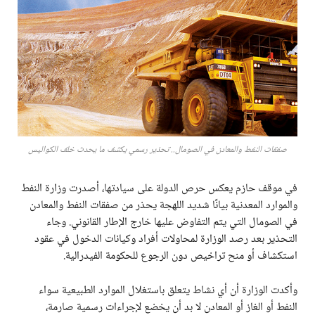
صفقات النفط والمعادن في الصومال.. تحذير رسمي يكشف ما يحدث خلف الكواليس
في موقف حازم يعكس حرص الدولة على سيادتها، أصدرت وزارة النفط
والموارد المعدنية بيانًا شديد اللهجة يحذر من صفقات النفط والمعادن
في الصومال التي يتم التفاوض عليها خارج الإطار القانوني. وجاء
التحذير بعد رصد الوزارة لمحاولات أفراد وكيانات الدخول في عقود
استكشاف أو منح تراخيص دون الرجوع للحكومة الفيدرالية.
وأكدت الوزارة أن أي نشاط يتعلق باستغلال الموارد الطبيعية سواء
النفط أو الغاز أو المعادن لا بد أن يخضع لإجراءات رسمية صارمة،