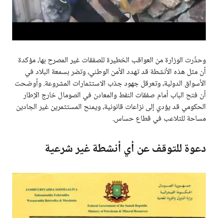
وحذّرت الوزارة من العواقب الخطيرة للصفقات غير المصرح بها، مؤكدة
أن مثل هذه الأنشطة قد تهدد الأمن الوطني، وتضر بسمعة البلاد في
الأسواق الدولية، وتعرقل جهود جذب الاستثمارات المشروعة. وأوضحت
أن فتح الباب أمام صفقات النفط والمعادن في الصومال خارج الإطار
الحكومي قد يؤدي إلى نزاعات قانونية، ويمنح المستثمرين غير الجادين
مساحة للتلاعب في قطاع حساس.
دعوة للتوقف عن أي أنشطة غير شرعية