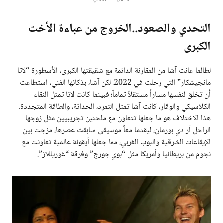
التحدي والصعود..الخروج من عباءة الأخت
الكبرى
لطالما عانت آشا من المقارنة الدائمة مع شقيقتها الكبرى، الأسطورة “لاتا
مانجيشكار” التي رحلت في 2022. لكن آشا، بذكائها الفني، استطاعت
أن تخلق لنفسها مساراً مستقلاً تماماً؛ فبينما كانت لاتا تمثل النقاء
الكلاسيكي والوقار، كانت آشا تمثل التمرد، الحداثة، والطاقة المتجددة.
هذا الاختلاف هو ما جعلها تتعاون مع ملحنين تجريبيين مثل زوجها
الراحل آر دي بورمان، ليقدما معاً موسيقى سابقت عصرها، مزجت بين
الإيقاعات الشرقية والبوب الغربي، مما جعلها أيقونة عالمية تعاونت مع
نجوم من بريطانيا وأمريكا مثل “بوي جورج” وفرقة “غوريللاز”.