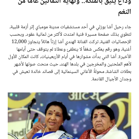
وداع يليق بالملكة.. ونهاية الثمانين عاماً من
النغم
جاء رحيل آشا بوزلي في أحد مستشفيات مدينة مومباي إثر أزمة قلبية،
لتطوي بذلك صفحة مسيرة فنية امتدت لأكثر من ثمانية عقود. وبحسب
الإحصائيات الفنية، تركت الفنانة الهندي آشا إرثاً هائلاً يتجاوز 12,000
أغنية، وهو رقم يعكس شغفاً لا ينطفئ وعطاءً لم يتوقف حتى أيامها
الأخيرة. آشا التي بدأت مشوارها في أيام الأربعينيات، كانت المكان الأول
لأهم الملحنين والمخرجين في بلدها الهند، حيث منحت صوتها لأشهر
بطلات الشاشة، محولةً الأغاني السينمائية إلى قصائد خالدة تعيش في
وجدان الأجيال القادمة.