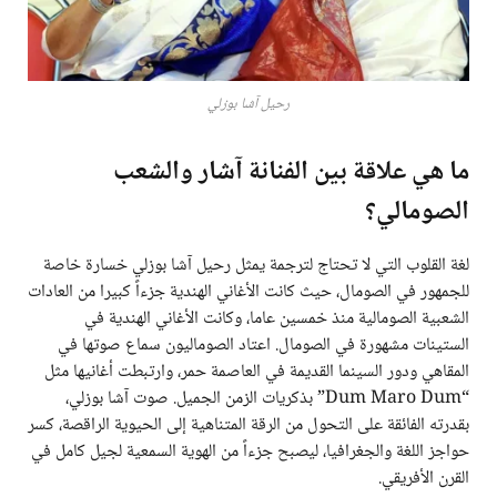
رحيل آشا بوزلي
ما هي علاقة بين الفنانة آشار والشعب
الصومالي؟
لغة القلوب التي لا تحتاج لترجمة يمثل رحيل آشا بوزلي خسارة خاصة
للجمهور في الصومال، حيث كانت الأغاني الهندية جزءاً كبيرا من العادات
الشعبية الصومالية منذ خمسين عاما، وكانت الأغاني الهندية في
الستينات مشهورة في الصومال. اعتاد الصوماليون سماع صوتها في
المقاهي ودور السينما القديمة في العاصمة حمر، وارتبطت أغانيها مثل
“Dum Maro Dum” بذكريات الزمن الجميل. صوت آشا بوزلي،
بقدرته الفائقة على التحول من الرقة المتناهية إلى الحيوية الراقصة، كسر
حواجز اللغة والجغرافيا، ليصبح جزءاً من الهوية السمعية لجيل كامل في
القرن الأفريقي.