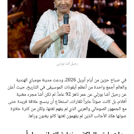
رحيل آشا بوزلي
في صباح حزين من أيام أبريل 2026، ودعت مدينة مومباي الهندية
والعالم أجمع واحدة من أعظم أيقونات الموسيقى في التاريخ، حيث أعلن
عن رحيل آشا بوزلي عن عمر ناهز 92 عاماً. لم تكن آشا مجرد مغنية
أفلام، بل كانت صوتاً عابراً للقارات، استطاع أن ينسج علاقة فريدة حتى
مع الجمهور الصومالي والعربي الذي لم يفهم لغتها، ولكن من كثرة حلاوة
صوتها هكذ الأجانب الذين لم يفهمون لغتها كانو يغنون وراها.