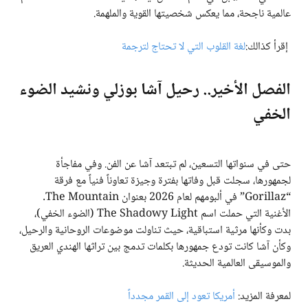
عالمية ناجحة، مما يعكس شخصيتها القوية والملهمة.
إقرأ كذالك:
لغة القلوب التي لا تحتاج لترجمة
الفصل الأخير.. رحيل آشا بوزلي ونشيد الضوء
الخفي
حتى في سنواتها التسعين، لم تبتعد آشا عن الفن. وفي مفاجأة
لجمهورها، سجلت قبل وفاتها بفترة وجيزة تعاوناً فنياً مع فرقة
“Gorillaz” في ألبومهم لعام 2026 بعنوان The Mountain.
الأغنية التي حملت اسم The Shadowy Light (الضوء الخفي)،
بدت وكأنها مرثية استباقية، حيث تناولت موضوعات الروحانية والرحيل،
وكأن آشا كانت تودع جمهورها بكلمات تدمج بين تراثها الهندي العريق
والموسيقى العالمية الحديثة.
لمعرفة المزيد:
أمريكا تعود إلى القمر مجدداً