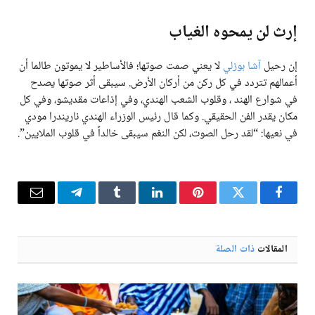
إرث لن يمحوه الغياب
إن رحيل
آشا بوزلي
لا يعني صمت صوتها؛ فالأساطير لا يموتون طالما أن
أعمالهم تتردد في كل ركن من أركان الأرض. سيبقى أثر صوتها يصدح
في شوارع الهند ، وقلوب الشعب الهندي، وفي إذاعات مقديشو، وفي كل
مكان يقدر الفن الحقيقي. وكما قال رئيس الوزراء الهندي ناريندرا مودي
في نعيها: “لقد رحل الصوت، لكن النغم سيبقى خالداً في قلوب الملايين”.
فيسبوك
تويتر
بينتيريست
لينكدإن
Tumblr
تيلقرام
البريد
الإلكترو
المقالات
ذات الصلة