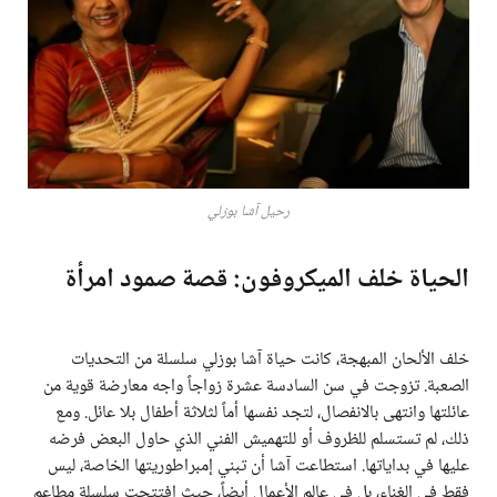
رحيل آشا بوزلي
الحياة خلف الميكروفون: قصة صمود امرأة
خلف الألحان المبهجة، كانت حياة آشا بوزلي سلسلة من التحديات
الصعبة. تزوجت في سن السادسة عشرة زواجاً واجه معارضة قوية من
عائلتها وانتهى بالانفصال، لتجد نفسها أماً لثلاثة أطفال بلا عائل. ومع
ذلك، لم تستسلم للظروف أو للتهميش الفني الذي حاول البعض فرضه
عليها في بداياتها. استطاعت آشا أن تبني إمبراطوريتها الخاصة، ليس
فقط في الغناء، بل في عالم الأعمال أيضاً، حيث افتتحت سلسلة مطاعم