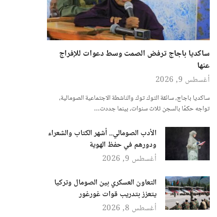
ساكديا باجاج ترفض الصمت وسط دعوات للإفراج
عنها
أغسطس 9, 2026
ساكديا باجاج، سائقة التوك توك والناشطة الاجتماعية الصومالية،
تواجه حكمًا بالسجن ثلاث سنوات، بينما جددت…
الأدب الصومالي.. أشهر الكتاب والشعراء
ودورهم في حفظ الهوية
أغسطس 9, 2026
التعاون العسكري بين الصومال وتركيا
يتعزز بتدريب قوات غورغور
أغسطس 8, 2026