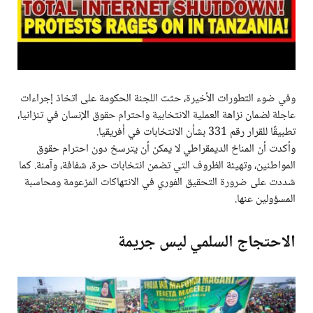
وفي ضوء التطورات الأخيرة، حثت اللجنة الحكومة على اتخاذ إجراءات
عاجلة لضمان نزاهة العملية الانتخابية واحترام حقوق الإنسان في تنزانيا،
تطبيقًا للقرار رقم 331 بشأن الانتخابات في أفريقيا.
وأكدت أن المناخ الديمقراطي لا يمكن أن يترسخ دون احترام حقوق
المواطنين، وتهيئة الظروف التي تضمن انتخابات حرة، شفافة، وآمنة. كما
شددت على ضرورة التحقيق الفوري في الانتهاكات المزعومة ومحاسبة
المسؤولين عنها.
الاحتجاج السلمي ليس جريمة