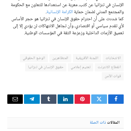
الإنسان في تنزانيا عن كثب، معربة عن استعدادها للتعاون مع الحكومة
والمجتمع المدني لضمان حماية
الكرامة الإنسانية
.
كما شددت على أن احترام حقوق الإنسان في تنزانيا هو حجر الأساس
لأي تقدم سياسي أو اقتصادي، وأن تجاهل الانتهاكات لن يؤدي إلا إلى
تعميق الأزمات الداخلية وزعزعة الثقة في المؤسسات الوطنية.
الانتخابات
اللجنة الأفريقية
المتظاهرين
الوضع الحقوقي
انقطاع الانترنت
تعتيم إعلامي
حقوق الإنسان في تنزانيا
قوات الأمن
فيسبوك
تويتر
بينتيريست
لينكدإن
Tumblr
تيلقرام
البريد
الإلكترو
المقالات
ذات الصلة