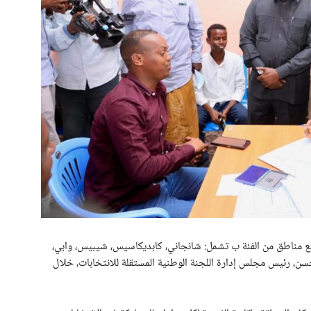
ع مناطق من الفئة ب تشمل: شانجاني، كابديكاسيس، شيبيس، وابي،
حسن، رئيس مجلس إدارة اللجنة الوطنية المستقلة للانتخابات، خلال