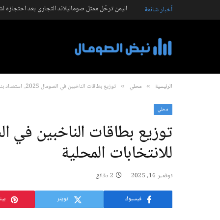
اليمن ترحّل ممثل صوماليلاند التجاري بعد احتجازه ل
أخبار شائعة
الرئيسية
محلي
توزيع بطاقات الناخبين في الصومال 2025.. استعداد بنادر للانتخابات المحلية
»
»
محلي
للانتخابات المحلية
نوفمبر 16, 2025
2 دقائق
فيسبوك
تويتر
بين