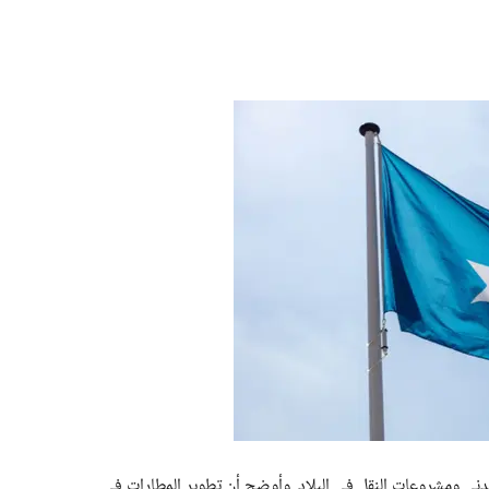
لمدني ومشروعات النقل في البلاد. وأوضح أن تطوير المطارات في