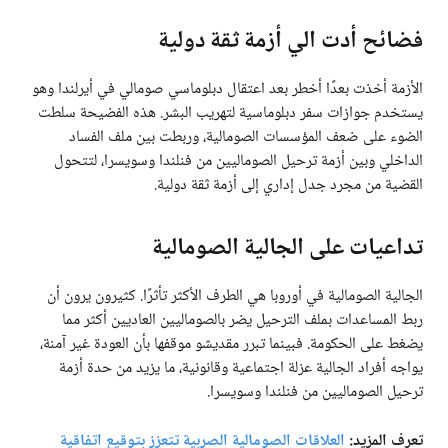
فضائح أدت الي أزمة ثقة دولية
الأزمة أخذت بعدًا أخطر بعد اعتقال دبلوماسي صومالي في أيرلندا وهو
يستخدم جوازات سفر دبلوماسية لتهريب البشر. هذه الفضيحة سلطت
الضوء على ضعف المؤسسات الصومالية، وربطت بين ملف الفساد
الداخلي وبين أزمة ترحيل الصوماليين من فنلندا وسويسرا، لتتحول
القضية من مجرد جدل إداري إلى أزمة ثقة دولية.
تداعيات على الجالية الصومالية
الجالية الصومالية في أوروبا هي الطرف الأكثر تأثرًا. كثيرون يرون أن
ربط المساعدات بملف الترحيل يضر بالصوماليين العاديين أكثر مما
يضغط على الحكومة. فبينما تبرر مقديشو موقفها بأن العودة غير آمنة،
يواجه أفراد الجالية عزلة اجتماعية وقانونية، ما يزيد من حدة أزمة
ترحيل الصوماليين من فنلندا وسويسرا.
تعرف المزيد:
العلاقات الصومالية الصربية تتعزز بتوقيع اتفاقية