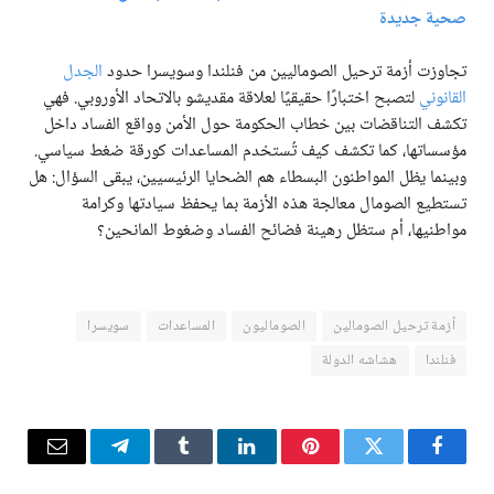
صحية جديدة
تجاوزت أزمة ترحيل الصوماليين من فنلندا وسويسرا حدود
الجدل
القانوني
لتصبح اختبارًا حقيقيًا لعلاقة مقديشو بالاتحاد الأوروبي. فهي
تكشف التناقضات بين خطاب الحكومة حول الأمن وواقع الفساد داخل
مؤسساتها، كما تكشف كيف تُستخدم المساعدات كورقة ضغط سياسي.
وبينما يظل المواطنون البسطاء هم الضحايا الرئيسيين، يبقى السؤال: هل
تستطيع الصومال معالجة هذه الأزمة بما يحفظ سيادتها وكرامة
مواطنيها، أم ستظل رهينة فضائح الفساد وضغوط المانحين؟
أزمة ترحيل الصومالين
الصوماليون
المساعدات
سويسرا
فنلندا
هشاشه الدولة
فيسبوك
تويتر
بينتيريست
لينكدإن
Tumblr
تيلقرام
البريد