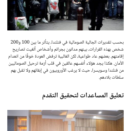
بحسب تقديرات الجالية الصومالية في فنلندا، يتأثر ما بين 100 و200
شخص بهذه القرارات، بينهم مدانون بجرائم وأشخاص ألغيت تصاريح
إقامتهم. بعضهم عاد طواعية، لكن الغالبية ترفض العودة خوفًا من انعدام
الأمان. هكذا يجد هؤلاء أنفسهم عالقين في قلب أزمة ترحيل الصوماليين
من فنلندا وسويسرا، حيث لا يرغب الأوروبيون في إبقائهم ولا تقبل بهم
سلطات بلادهم.
تعليق المساعدات لتحقيق التقدم