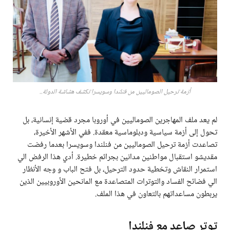
أزمة ترحيل الصوماليين من فنلندا وسويسرا تكشف هشاشة الدولة..
لم يعد ملف المهاجرين الصوماليين في أوروبا مجرد قضية إنسانية، بل
تحول إلى أزمة سياسية ودبلوماسية معقدة. ففي الأشهر الأخيرة،
تصاعدت أزمة ترحيل الصوماليين من فنلندا وسويسرا بعدما رفضت
مقديشو استقبال مواطنين مدانين بجرائم خطيرة. أدي هذا الرفض الي
استمرار النقاش وتخطية حدود الترحيل، بل فتح الباب و وجه الأنظار
الي فضائح الفساد والتوترات المتصاعدة مع المانحين الأوروبيين الذين
يربطون مساعداتهم بالتعاون في هذا الملف.
توتر صاعد مع فنلندا