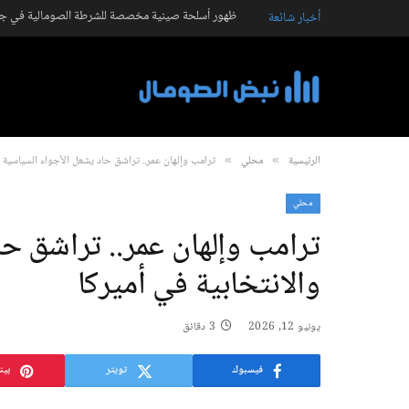
ظهور أسلحة صينية مخصصة للشرطة الصومالية في جال
أخبار شائعة
الرئيسية
محلي
ترامب وإلهان عمر.. تراشق حاد يشعل الأجواء السياسية وا
»
»
محلي
ترامب وإلهان عمر.. تراشق حا
والانتخابية في أميركا
يونيو 12, 2026
3 دقائق
فيسبوك
تويتر
بين