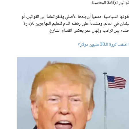
نين الإقامة المعتمدة.
قها السياسية، مدعياً أن بلدها الأصلي يفتقر تماماً إلى القوانين، أو
بلدان في العالم، ومشدداً على رفضه التام لتعليم المهاجرين للإدارة
لمحتدم بين ترامب وإلهان عمر يعكس انقسام الشارع.
الـ30 مليون دولار؟