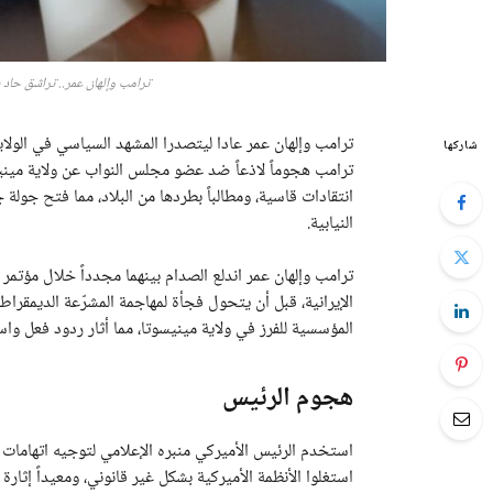
ترامب وإلهان عمر.. تراشق حاد 
ترامب وإلهان عمر عادا ليتصدرا المشهد السياسي في الولا
شاركها
ترامب هجوماً لاذعاً ضد عضو مجلس النواب عن ولاية مينيسوتا
انتقادات قاسية، ومطالباً بطردها من البلاد، مما فتح جول
النيابية.
ترامب وإلهان عمر اندلع الصدام بينهما مجدداً خلال مؤت
الإيرانية، قبل أن يتحول فجأة لمهاجمة المشرّعة الديمقراطي
المؤسسية للفرز في ولاية مينيسوتا، مما أثار ردود فعل وا
هجوم الرئيس
استخدم الرئيس الأميركي منبره الإعلامي لتوجيه اتهامات ق
استغلوا الأنظمة الأميركية بشكل غير قانوني، ومعيداً إثارة