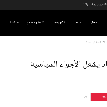
كعيو يثير تساؤلات
محلي
اقتصاد
تكنولوجيا
ثقافة ومجتمع
سياسة
لانتخابية في أميركا
د يشعل الأجواء السياسية
تيريست