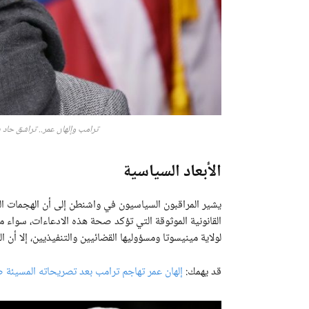
ترامب وإلهان عمر.. تراشق حاد ي
الأبعاد السياسية
يشير المراقبون السياسيون في واشنطن إلى أن الهجمات ال
القانونية الموثوقة التي تؤكد صحة هذه الادعاءات، سواء م
لولاية مينيسوتا ومسؤوليها القضائيين والتنفيذيين، إلا أ
قد يهمك:
إلهان عمر تهاجم ترامب بعد تصريحاته المسيئة ض