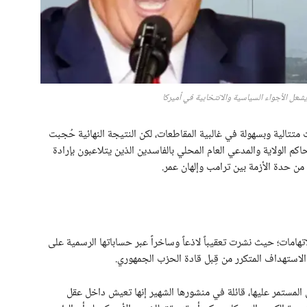
شعل الأجواء السياسية والانتخابية في أميركا
متتالية وبسهولة في غالبية المقاطعات، لكن النتيجة النهائية حُجبت
 الولاية والمدعي العام المحلي بالفاسدين الذين يتلاعبون بإرادة
 من حدة الأزمة بين ترامب وإلهان عمر.
لاتهامات؛ حيث نشرت تعقيباً لاذعاً وساخراً عبر حساباتها الرسمية على
استهداف المتكرر من قِبل قادة الحزب الجمهوري.
المستمر عليها، قائلة في منشورها الشهير إنها تعيش داخل عقل