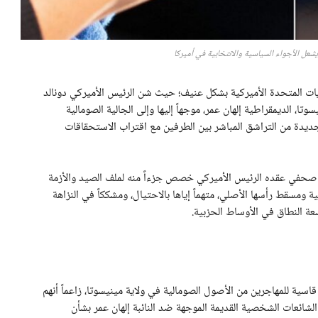
يشعل الأجواء السياسية والانتخابية في أميركا
يات المتحدة الأميركية بشكل عنيف؛ حيث شن الرئيس الأميركي دونالد
، الديمقراطية إلهان عمر، موجهاً إليها وإلى الجالية الصومالية
ة جديدة من التراشق المباشر بين الطرفين مع اقتراب الاستحقاقات
مر صحفي عقده الرئيس الأميركي خصص جزءاً منه لملف الصيد والأزمة
ة ومسقط رأسها الأصلي، متهماً إياها بالاحتيال، ومشككاً في النزاهة
سعة النطاق في الأوساط الحزبية.
اسية للمهاجرين من الأصول الصومالية في ولاية مينيسوتا، زاعماً أنهم
 الشائعات الشخصية القديمة الموجهة ضد النائبة إلهان عمر بشأن