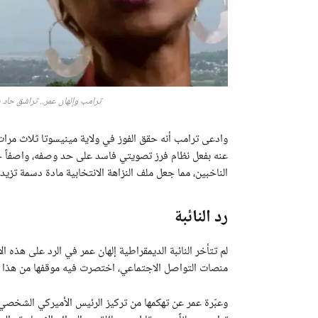
ترامب وإلهان عمر.. تراشق حاد ي
وادعى ترامب أنه حقق الفوز في ولاية مينيسوتا ثلاث مرات 
عنه بفعل نظام فرز تصويتي فاسد على حد وصفه، واصفاً حاكم
الناخبين، مما جعل ملف النزاهة الانتخابية مادة دسمة تزيد
رد النائبة
لم تتأخر النائبة الديمقراطية إلهان عمر في الرد على هذه ا
منصات التواصل الاجتماعي، اختصرت فيه موقفها من هذا ال
وعبّرة عمر عن تهكمها من تركيز الرئيس الأميركي الشخصي 