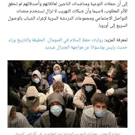
إلى أن حملات التوعية ومناشدات الناجين لعائلاتهم وأصدقائهم لم تحقق
الأثر المطلوب، لاسيما وأن شبكات التهريب لا تزال تستخدم منصات
التواصل الاجتماعي ومجموعات الدردشة السرية لإغراء الشباب بالوصول
السريع إلى أوروبا.
لمعرفة المزيد:
روايات حفظ السلام في الصومال.. الحقيقة والتاريخ وراء
حديث رئيس بوتسوانا عن مواجهة الجنرال عيديد
تجارة الأعضاء.. عصابات التهريب الدولية تبتز المهاجرين في الأراضي الليبية