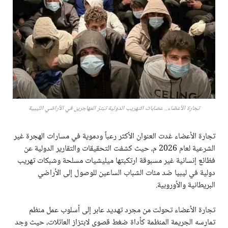
تجارة الأعضاء.. عصابات التهريب الدولية تبتز المهاجرين في الأراضي الليبية
تجارة الأعضاء غدت العنوان الأكثر رعباً ودموية في مسارات الهجرة غير
الشرعية لعام 2026 م، حيث كشفت التحقيقات والتقارير الدولية عن
فظائع إنسانية غير مسبوقة ارتكبتها ميليشيات مسلحة وشبكات تهريب
دولية في ليبيا ضد مئات الشباب الساعين للوصول إلى الأراضي
البريطانية والأوروبية.
تجارة الأعضاء تحولت من مجرد تهديد عابر إلى أسلوب عمل منظم
تمارسه الجريمة المنظمة كأداة ضغط قصوى لابتزاز العائلات، حيث وجد