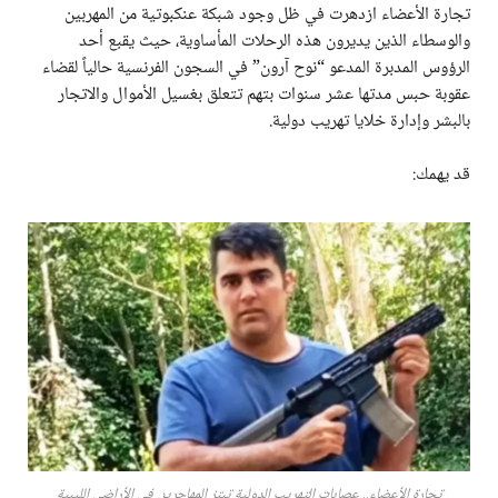
تجارة الأعضاء ازدهرت في ظل وجود شبكة عنكبوتية من المهربين
والوسطاء الذين يديرون هذه الرحلات المأساوية، حيث يقبع أحد
الرؤوس المدبرة المدعو “نوح آرون” في السجون الفرنسية حالياً لقضاء
عقوبة حبس مدتها عشر سنوات بتهم تتعلق بغسيل الأموال والاتجار
بالبشر وإدارة خلايا تهريب دولية.
قد يهمك:
تجارة الأعضاء.. عصابات التهريب الدولية تبتز المهاجرين في الأراضي الليبية