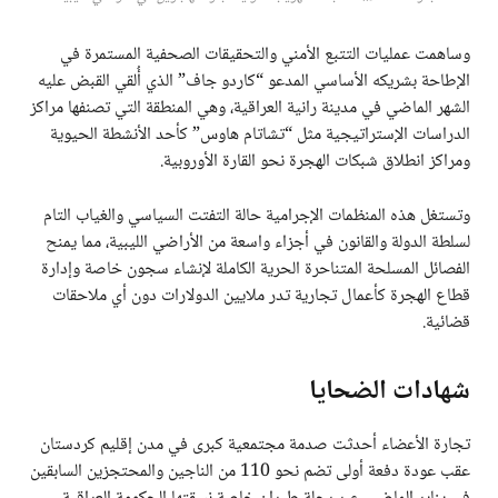
وساهمت عمليات التتبع الأمني والتحقيقات الصحفية المستمرة في
الإطاحة بشريكه الأساسي المدعو “كاردو جاف” الذي أُلقي القبض عليه
الشهر الماضي في مدينة رانية العراقية، وهي المنطقة التي تصنفها مراكز
الدراسات الإستراتيجية مثل “تشاتام هاوس” كأحد الأنشطة الحيوية
ومراكز انطلاق شبكات الهجرة نحو القارة الأوروبية.
وتستغل هذه المنظمات الإجرامية حالة التفتت السياسي والغياب التام
لسلطة الدولة والقانون في أجزاء واسعة من الأراضي الليبية، مما يمنح
الفصائل المسلحة المتناحرة الحرية الكاملة لإنشاء سجون خاصة وإدارة
قطاع الهجرة كأعمال تجارية تدر ملايين الدولارات دون أي ملاحقات
قضائية.
شهادات الضحايا
تجارة الأعضاء أحدثت صدمة مجتمعية كبرى في مدن إقليم كردستان
عقب عودة دفعة أولى تضم نحو 110 من الناجين والمحتجزين السابقين