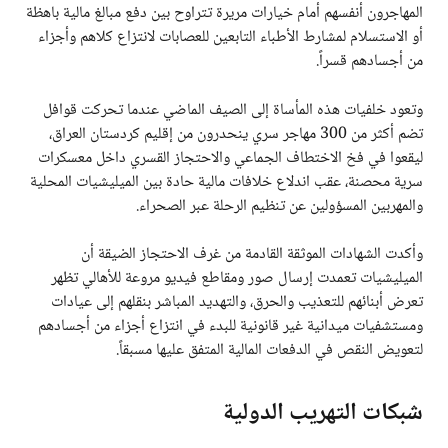
المهاجرون أنفسهم أمام خيارات مريرة تتراوح بين دفع مبالغ مالية باهظة
أو الاستسلام لمشارط الأطباء التابعين للعصابات لانتزاع كلاهم وأجزاء
من أجسادهم قسراً.
وتعود خلفيات هذه المأساة إلى الصيف الماضي عندما تحركت قوافل
تضم أكثر من 300 مهاجر سري ينحدرون من إقليم كردستان العراق،
ليقعوا في فخ الاختطاف الجماعي والاحتجاز القسري داخل معسكرات
سرية محصنة، عقب اندلاع خلافات مالية حادة بين الميليشيات المحلية
والمهربين المسؤولين عن تنظيم الرحلة عبر الصحراء.
وأكدت الشهادات الموثقة القادمة من غرف الاحتجاز الضيقة أن
الميليشيات تعمدت إرسال صور ومقاطع فيديو مروعة للأهالي تظهر
تعرض أبنائهم للتعذيب والحرق، والتهديد المباشر بنقلهم إلى عيادات
ومستشفيات ميدانية غير قانونية للبدء في انتزاع أجزاء من أجسادهم
لتعويض النقص في الدفعات المالية المتفق عليها مسبقاً.
شبكات التهريب الدولية