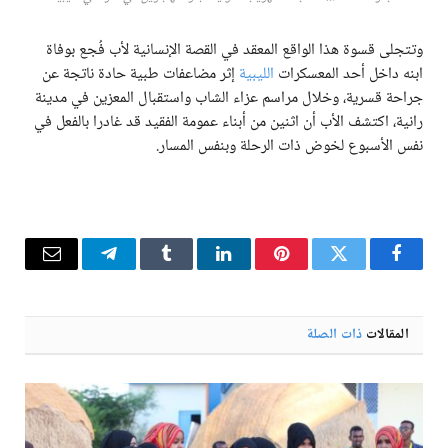
وتتجلى قسوة هذا الواقع المعقد في القصة الإنسانية لأب فُجع بوفاة
ابنه داخل أحد المعسكرات
الليبية
إثر مضاعفات طبية حادة ناتجة عن
جراحة قسرية، وخلال مراسم عزاء الشاب واستقبال المعزين في مدينة
رانية، اكتشف الأب أن اثنين من أبناء عمومة الفقيد قد غادرا بالفعل في
نفس الأسبوع لخوض ذات الرحلة وبنفس المسار.
فيسبوك
تويتر
بينتيريست
لينكدإن
Tumblr
تيلقرام
البريد
الإلكترو
المقالات
ذات الصلة