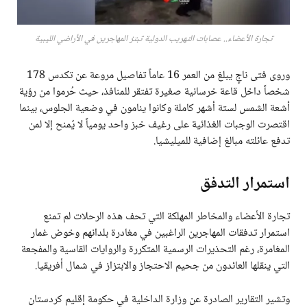
تجارة الأعضاء.. عصابات التهريب الدولية تبتز المهاجرين في الأراضي الليبية
وروى فتى ناجٍ يبلغ من العمر 16 عاماً تفاصيل مروعة عن تكدس 178
شخصاً داخل قاعة خرسانية صغيرة تفتقر للمنافذ، حيث حُرموا من رؤية
أشعة الشمس لستة أشهر كاملة وكانوا ينامون في وضعية الجلوس، بينما
اقتصرت الوجبات الغذائية على رغيف خبز واحد يومياً لا يُمنح إلا لمن
تدفع عائلته مبالغ إضافية للميليشيا.
استمرار التدفق
تجارة الأعضاء والمخاطر المهلكة التي تحف هذه الرحلات لم تمنع
استمرار تدفقات المهاجرين الراغبين في مغادرة بلدانهم وخوض غمار
المغامرة، رغم التحذيرات الرسمية المتكررة والروايات القاسية والمفجعة
التي ينقلها العائدون من جحيم الاحتجاز والابتزاز في شمال أفريقيا.
وتشير التقارير الصادرة عن وزارة الداخلية في حكومة إقليم كردستان