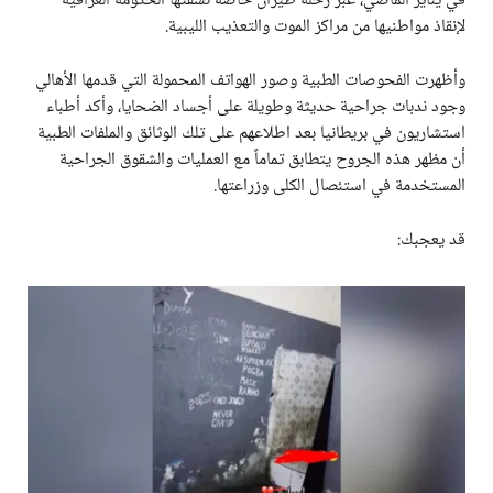
في يناير الماضي، عبر رحلة طيران خاصة نسقتها الحكومة العراقية
لإنقاذ مواطنيها من مراكز الموت والتعذيب الليبية.
وأظهرت الفحوصات الطبية وصور الهواتف المحمولة التي قدمها الأهالي
وجود ندبات جراحية حديثة وطويلة على أجساد الضحايا، وأكد أطباء
استشاريون في بريطانيا بعد اطلاعهم على تلك الوثائق والملفات الطبية
أن مظهر هذه الجروح يتطابق تماماً مع العمليات والشقوق الجراحية
المستخدمة في استئصال الكلى وزراعتها.
قد يعجبك: