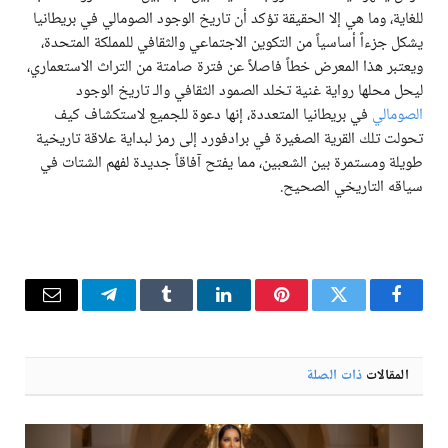
للغاية، وما هي إلا الحقيقة تؤكد أن تاريخ الوجود الصومالي في بريطانيا
يشكل جزءاً أساسياً من التكوين الاجتماعي والثقافي للمملكة المتحدة،
ويعتبر هذا المعرض خطاً فاصلاً عن فترة صامتة من التراث الاستعماري،
ليحل محلها رواية غنية تخلد الصمود الثقافي والـ تاريخ الوجود
الصومالي
في بريطانيا المتعددة، إنها دعوة للجميع لاستكشاف كيف
تحولت تلك القرية الصغيرة في برادفورد إلى رمز لبداية علاقة تاريخية
طويلة ومستمرة بين الشعبين، مما يفتح آفاقاً جديدة لفهم الشتات في
سياقه التاريخي الصحيح.
فيسبوك
تويتر
بينتيريست
لينكدإن
Tumblr
تيلقرام
البريد
الإلكترو
المقالات
ذات الصلة