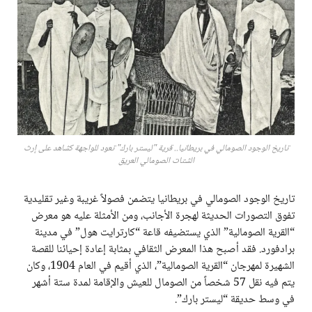
تاريخ الوجود الصومالي في بريطانيا.. قرية "ليستر بارك" تعود للواجهة كشاهد على إرث
الشتات الصومالي العريق
تاريخ الوجود الصومالي في بريطانيا يتضمن فصولاً غريبة وغير تقليدية
تفوق التصورات الحديثة لهجرة الأجانب، ومن الأمثلة عليه هو معرض
“القرية الصومالية” الذي يستضيفه قاعة “كارترايت هول” في مدينة
برادفورد. فقد أصبح هذا المعرض الثقافي بمثابة إعادة إحيائنا للقصة
الشهيرة لمهرجان “القرية الصومالية”، الذي أقيم في العام 1904، وكان
يتم فيه نقل 57 شخصاً من الصومال للعيش والإقامة لمدة ستة أشهر
في وسط حديقة “ليستر بارك”.