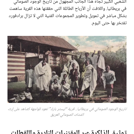
الشعبي الكبير تجاه هذا الجانب المجهول من تاريخ الوجود الصومالي
في بريطانيا. واللافت أن الأرباح الطائلة التي حققتها هذه القرية ساهمت
بشكل مباشر في تمويل وتطوير المجموعات الفنية التي لا تزال برادفورد
تفتخر بها حتى اليوم.
تاريخ الوجود الصومالي في بريطانيا.. قرية “ليستر بارك” تعود للواجهة كشاهد على إرث
الشتات الصومالي العريق
توثيق الذاكرة عبر المقتنيات النادرة واللقطات