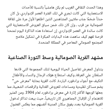
وهذا الحدث الثقافي الغريب لم يكن هامشياً بالنسبة للأحداث
الاستعمارية التي كانت تجري في تلك الفترة العصر الإدواردي، بل كان
حدثاً ضخمًا جذب ملايين المشاهدين الذين اطلعوا لأول مرة على ثقافة
الصومالية عن قرب ، وإن كان ذلك ضمن سياق العروض الاستعمارية التي
كانت سائدة في العصر الإدواردي. إن استعادة هذه الذاكرة اليوم تمنحنا
فرصة لفهم كيف ساهمت هذه البدايات المبكرة في تشكيل ملامح
المجتمع الصومالي المعاصر في المملكة المتحدة.
مشهد القرية الصومالية وسط الثورة الصناعية
يتناول المعرض تفاصيل الحياة اليومية لتلك المجموعة التي قادها
السلطان علي العرفة، وكيف استطاع هؤلاء الرجال والنساء والأطفال
التكيف مع أجواء برادفورد الباردة. كانت القرية بمثابة “معرض حي”
يضم مساكن تقليدية ومساحات للعروض القتالية والرقصات الشعبية، مما
جعلها الوجهة الأكثر إثارة في معرض برادفورد لعام 1904. ومن المثير
للاهتمام أن الإقبال الجماهيري كان تاريخياً، حيث بيعت تذاكر لدخول
القرية الصومالية بعدد يفوق سكان المدينة أنفسهم، مما يعكس الفضول