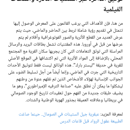
الفيلمية
من هنا، فإن الأهداف التي يرغب القائمون على المعرض الوصول إليها
تتمثل في تقديم رؤية شاملة تربط بين الحاضر والماضي، حيث يتم
عرض العديد من القطع الأثرية والصور الفوتوغرافية وأفلام لم يتم
عرضها من قبل في أوروبا. هذه المقتنيات تشمل بطاقات البريد والرسائل
المراسلة التي توثق التعاملات التي كان يجريها سكان القرية مع المجتمع
المحلي، بالإضافة إلى المواد الأثرية التي تم اكتشافها في الموقع الأصلي
للقرية في حديقة “ليستر بارك”. هذه الوثائق ليست فقط لتوثيق الأحداث
التاريخية التي جرت في الماضي، وإنما أيضاً من أجل تسليط الضوء على
الجوانب الإنسانية لهؤلاء الأشخاص الذين تم نقلهم عنوة من وطنهم
ليشكلوا ما يمكن أن نطلق عليه “صناعة الترفيه الإمبراطوري”، وهو ما
يضيف طبقات جديدة من الفهم حول تعقيدات تاريخ الوجود الصومالي
في بريطانيا وعلاقته العميقة بجذور الهوية الوطنية والشتات.
لمعرفة المزيد:
عبقرية جيل الستينات في الصومال.. حينما صاغت
الطبيعة عقول الرواد قبل قاعات الدرس