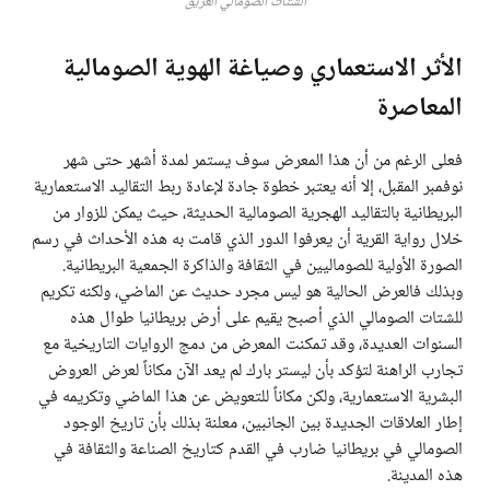
الشتات الصومالي العريق
الأثر الاستعماري وصياغة الهوية الصومالية
المعاصرة
فعلى الرغم من أن هذا المعرض سوف يستمر لمدة أشهر حتى شهر
نوفمبر المقبل، إلا أنه يعتبر خطوة جادة لإعادة ربط التقاليد الاستعمارية
البريطانية بالتقاليد الهجرية الصومالية الحديثة، حيث يمكن للزوار من
خلال رواية القرية أن يعرفوا الدور الذي قامت به هذه الأحداث في رسم
الصورة الأولية للصوماليين في الثقافة والذاكرة الجمعية البريطانية.
وبذلك فالعرض الحالية هو ليس مجرد حديث عن الماضي، ولكنه تكريم
للشتات الصومالي الذي أصبح يقيم على أرض بريطانيا طوال هذه
السنوات العديدة، وقد تمكنت المعرض من دمج الروايات التاريخية مع
تجارب الراهنة لتؤكد بأن ليستر بارك لم يعد الآن مكاناً لعرض العروض
البشرية الاستعمارية، ولكن مكاناً للتعويض عن هذا الماضي وتكريمه في
إطار العلاقات الجديدة بين الجانبين، معلنة بذلك بأن تاريخ الوجود
الصومالي في بريطانيا ضارب في القدم كتاريخ الصناعة والثقافة في
هذه المدينة.