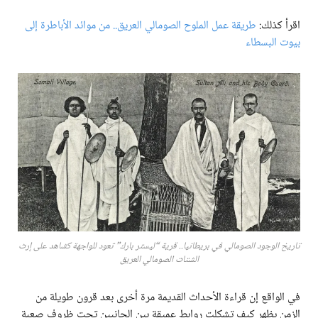
اقرأ كذلك:
طريقة عمل الملوح الصومالي العريق.. من موائد الأباطرة إلى
بيوت البسطاء
تاريخ الوجود الصومالي في بريطانيا.. قرية “ليستر بارك” تعود للواجهة كشاهد على إرث
الشتات الصومالي العريق
في الواقع إن قراءة الأحداث القديمة مرة أخرى بعد قرون طويلة من
الزمن يظهر كيف تشكلت روابط عميقة بين الجانبين تحت ظروف صعبة