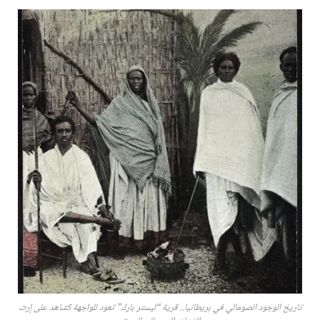
تاريخ الوجود الصومالي في بريطانيا.. قرية “ليستر بارك” تعود للواجهة كشاهد على إرث