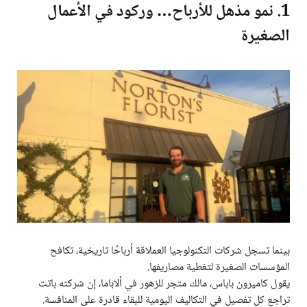
1. نمو مذهل للأرباح… وركود في الأعمال
الصغيرة
بينما تسجل شركات التكنولوجيا العملاقة أرباحًا تاريخية، تكافح
المؤسسات الصغيرة لتغطية مصاريفها.
يقول كاميرون باباس، مالك متجر للزهور في ألاباما، إن شركته باتت
تراجع كل تفصيل في التكاليف اليومية للبقاء قادرة على المنافسة.