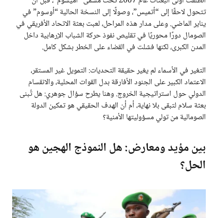
انطلقت أولى البعثات عام 2007 تحت مسمى “أميسوم”، قبل أن
تتحول لاحقًا إلى “أتميس”، وصولًا إلى النسخة الحالية “أوسوم” في
يناير الماضي. وعلى مدار هذه المراحل، لعبت بعثة الاتحاد الأفريقي في
الصومال دورًا محوريًا في تقليص نفوذ حركة الشباب الإرهابية داخل
المدن الكبرى، لكنها فشلت في القضاء على الخطر بشكل كامل.
التغير في الأسماء لم يغير حقيقة التحديات: التمويل غير المستقر،
الاعتماد الكبير على الجنود الأفارقة بدل القوات المحلية، والانقسام
الدولي حول استراتيجية الخروج. وهنا يطرح سؤال جوهري: هل تُبنى
بعثة سلام لتبقى بلا نهاية، أم أن الهدف الحقيقي هو تمكين الدولة
الصومالية من تولي مسؤوليتها الأمنية؟
بين مؤيد ومعارض: هل النموذج الهجين هو
الحل؟