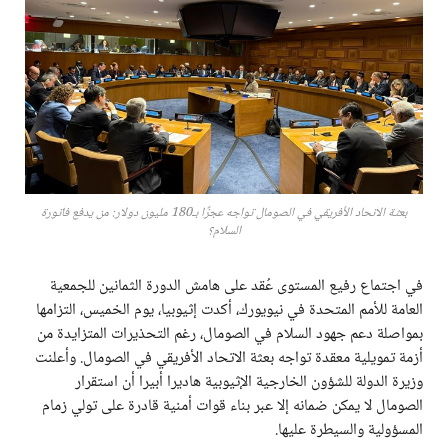
بعثة الاتحاد الأفريقي في الصومال تواجه عجزًا بـ180 مليون دولار: من يدفع فاتورة
السلام؟
في اجتماع رفيع المستوى عُقد على هامش الدورة الثمانين للجمعية
العامة للأمم المتحدة في نيويورك، أكدت إثيوبيا، يوم الخميس، التزامها
بمواصلة دعم جهود السلام في الصومال، رغم التحذيرات المتزايدة من
أزمة تمويلية معقدة تواجه بعثة الاتحاد الأفريقي في الصومال. وأعلنت
وزيرة الدولة للشؤون الخارجية الإثيوبية هاديرا أبيرا أن استقرار
الصومال لا يمكن ضمانه إلا عبر بناء قوات أمنية قادرة على تولي زمام
المسؤولية والسيطرة عليها.