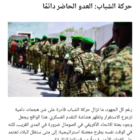
حركة الشباب: العدو الحاضر دائمًا
رغم كل الجهود، ما تزال حركة الشباب قادرة على شن هجمات دامية
تزعزع الاستقرار وتظهر هشاشة التقدم العسكري. هذا الواقع يجعل
وجود بعثة الاتحاد الأفريقي في الصومال ضرورة في المدى القريب، لكنه
في الوقت نفسه يطرح معضلة استراتيجية: إلى متى ستظل البلاد تعتمد
على القوات الأجنبية بدلًا من قدراتها الذاتية؟