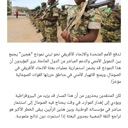
تدفع الأمم المتحدة والاتحاد الأفريقي نحو تبني نموذج “هجين” يجمع
بين التمويل الأممي والدعم المباشر من الدول المانحة. يرى المؤيدون أن
هذا النموذج قد يضمن استمرارية عمليات بعثة الاتحاد الأفريقي في
الصومال، ويمنع الانهيار الأمني في مناطق حررتها القوات الصومالية
مؤخرًا.
لكن المنتقدين يحذرون من أن هذا المسار قد يزيد من البيروقراطية
ويؤدي إلى إهدار الموارد، في وقت يحتاج فيه الصومال إلى استثمار
مباشر في مؤسساته الوطنية. وبين هذين الرأيين، يبقى الخطر الأكبر هو
تراجع الثقة الشعبية بجدوى البعثة إذا استمرت دون نتائج ملموسة.