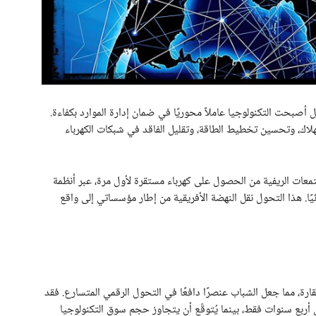
ل أصبحت التكنولوجيا عاملاً محوريًا في ضمان إدارة الموارد بكفاءة.
لاك، وتحسين تخطيط الطاقة، وتقليل الفاقد في شبكات الكهرباء
تمعات الريفية من الحصول على كهرباء مستقرة لأول مرة، عبر أنظمة
يًا. هذا التحول نقل النهضة الأفريقية من إطار مؤسساتي إلى واقع
ن 30 عامًا حوالي 60% من سكان القارة، مما جعل الشباب عنصرًا دافعًا في التحول الرقمي المتسارع. فقد
ركات الناشئة التكنولوجية بنسبة 22% خلال أربع سنوات فقط، بينما يُتوقّع أن يتجاوز حجم سوق التكنولوجيا