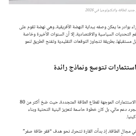
جديد للطاقة والتكنولوجيا في 2026
اء بوادر ما يمكن وصفه ببداية النهضة الأفريقية، وهي نهضة تقوم على
غم التحديات السياسية والاقتصادية، إلا أن السنوات الأخيرة وخاصة
دة تشكيل مستقبلها، بطريقة تتجاوز التوقعات التقليدية وتفتح الطريق لنمو
 استثمارات تتوسع ونماذج رائدة
لفتت المؤشرات الحديثة إلى ارتفاع غير مسبوق في حجم الاستثمارات الموجهة لقطاع الطاقة المتجددة، حيث ضخ أكثر من 80
202، هذا التدفق لم يكن مجرد دعم مالي، بل كان خطوة حاسمة لتعزيز البنية التحتية وبناء
نيا.
ي مجال الطاقة، إذ بدأت القارة تتحرك نحو هدف “فقر طاقة صفر”