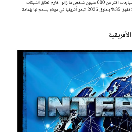
بحلول 2030، عبر تبني مصادر نظيفة قادرة على تلبية احتياجات أكثر من 600 مليون شخص ما زالوا خارج نطاق الشبكات
التقليدية. ومع التوقعات بنمو توليد الطاقة المتجددة بنسبة تفوق 35% بحلول 2026، تبدو أفريقيا في موقع يسمح لها بإعادة
الأفريقية