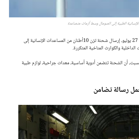
في لفتة إنسانية تعكس روح التضامن الدولي، أعلنت الهند ، 27 يوليو، إرسال شحنة تزن 10أطنان من المساعدات الإنسانية إلى
الداخلية والكوارث المناخية المتكررة.
السبت، أن الشحنة تتضمن أدوية أساسية، معدات جراحية، لوازم طبية
حمل رسالة تضامن