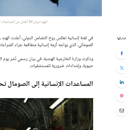
الهند ترسل 10 أطنان من المساعدات الإنسانية الطبية إلى الصومال وسط أزمات متصاعدة
شاركها
الصومالي، الذي يواجه أزمة إنسانية متفاقمة جراء الصراعات 
وذكرت وزارة الخارجية الهندية، في بيان رسمي نُشر يوم 
حيوية، وإمدادات ضرورية للمستشفيات.
المساعدات الإنسانية إلى الصومال ت