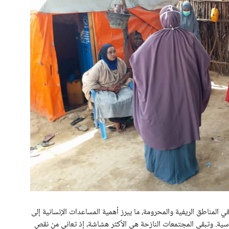
لمناطق الريفية والمحرومة، ما يبرز أهمية المساعدات الإنسانية إلى
ية. وتبقى المجتمعات النازحة هي الأكثر هشاشة، إذ تعاني من نقص