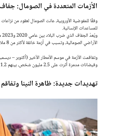
الأزمات المتعددة في الصومال: جفا
وفقًا للمفوضية الأوروبية، عانت الصومال لعقود من نزاعا
للمساعدات الإنسانية.
الأراضي الصومالية، وتسبب في أزمة خانقة لأكثر من 8 ملايين شخص.
وفيضانات مدمرة أثرت على 2.5 مليون شخص، بينهم 1.2 مليون نازح اضطروا لمغادرة منازلهم.
تهديدات جديدة: ظاهرة النينا وتفاقم ال