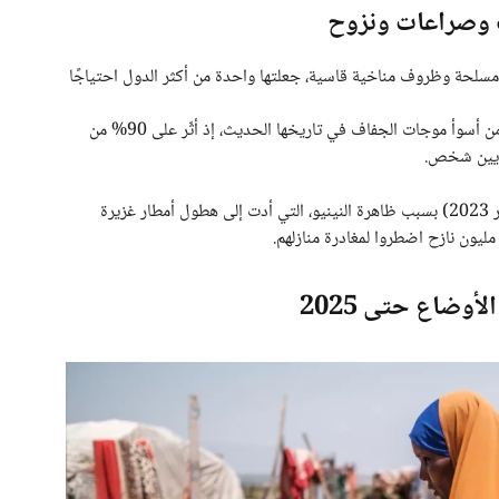
ف وصراعات ونزوح
ت مسلحة وظروف مناخية قاسية، جعلتها واحدة من أكثر الدول احتياجًا
ويُعدّ الجفاف الذي ضرب البلاد بين عامي 2020 و2023 من أسوأ موجات الجفاف في تاريخها الحديث، إذ أثّر على 90% من
وتفاقمت الأزمة في موسم الأمطار الأخير (أكتوبر – ديسمبر 2023) بسبب ظاهرة النينيو، التي أدت إلى هطول أمطار غزيرة
أوضاع حتى 2025