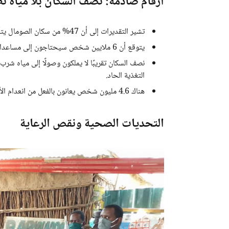
أرقام صادمة: نصف السكان بلا مياه ن
تشير التقديرات إلى أن 47% من سكان الصومال يتأثرون مباشرة بالصراعات والفيضانات والجفاف والنزوح.
يتوقع أن 6 ملايين شخص سيحتاجون إلى مساعدات إنسانية منقذة للحياة عام 2025.
التغذية الحاد.
هناك 4.6 مليون شخص يعانون بالفعل من انعدام الأمن الغذائي الحاد.
التحديات الصحية ونقص الرعاية