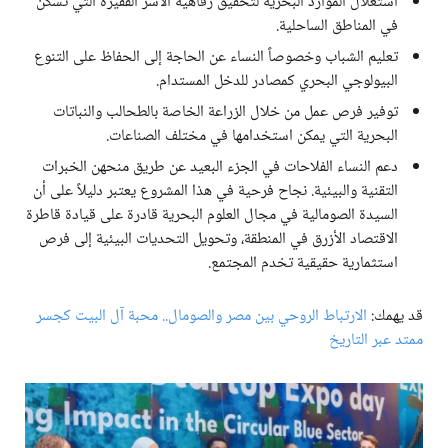
استغلال الموارد البحرية لتحقيق رفاهية الأسر الفقيرة التي تسكن
في المناطق الساحلية.
تعليم الشباب وخصوصاً النساء عن الحاجة إلى الحفاظ على التنوع
البيولوجي البحري كمصادر للدخل المستدام.
توفير فرص عمل من خلال الزراعة الخاصة بالطحالب والنباتات
البحرية التي يمكن استخدامها في مختلف الصناعات.
دعم النساء الفلاحات في الجزء البعيد عن طريق منحهن الخبرات
التقنية والبيئية. نجاح فرحية في هذا المشروع يعتبر دليلاً على أن
السيدة الصومالية في مجال العلوم البحرية قادرة على قيادة قاطرة
الاقتصاد الأزرق في المنطقة، وتحويل التحديات البيئية إلى فرص
استثمارية حقيقية تخدم المجتمع.
قد يهمك:
الارتباط الروحي بين مصر والصومال.. محبة آل البيت كجسر
ممتد عبر التاريخ