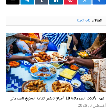
فيسبوك
تويتر
بينتيريست
لينكدإن
Tumblr
تيلقرام
البريد
الإلكترو
المقالات
ذات الصلة
أشهر الأكلات الصومالية 10 أطباق تعكس ثقافة المطبخ الصومالي
أغسطس 6, 2026