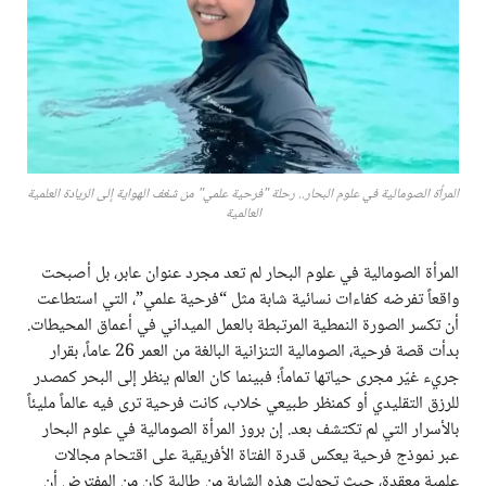
المرأة الصومالية في علوم البحار.. رحلة "فرحية علمي" من شغف الهواية إلى الريادة العلمية
العالمية
المرأة الصومالية في علوم البحار لم تعد مجرد عنوان عابر، بل أصبحت
واقعاً تفرضه كفاءات نسائية شابة مثل “فرحية علمي”، التي استطاعت
أن تكسر الصورة النمطية المرتبطة بالعمل الميداني في أعماق المحيطات.
بدأت قصة فرحية، الصومالية التنزانية البالغة من العمر 26 عاماً، بقرار
جريء غيّر مجرى حياتها تماماً؛ فبينما كان العالم ينظر إلى البحر كمصدر
للرزق التقليدي أو كمنظر طبيعي خلاب، كانت فرحية ترى فيه عالماً مليئاً
بالأسرار التي لم تكتشف بعد. إن بروز المرأة الصومالية في علوم البحار
عبر نموذج فرحية يعكس قدرة الفتاة الأفريقية على اقتحام مجالات
علمية معقدة، حيث تحولت هذه الشابة من طالبة كان من المفترض أن