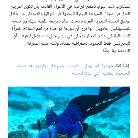
تستغرب ذلك اليوم. تطمح فرحية في الأعوام القادمة بأن تكون المرجع
الأول في مجال السياحة البيئية البحرية في تنزانيا والصومال من خلال
توثيق الحياة البحرية الفريدة تحت الماء بطريقة علمية سهلة وواضحة
للمستهلكين العاديين. إنها ترى أن دورها كواحدة من أهم النماذج للمرأة
الصومالية في علوم البحار يتجلى في إلهام جيل المستقبل ليعرف بأن
البحر ليس فقط الحدود الجغرافية للمياه، ولكنه منبع المعرفة
الاقتصادية أيضًا.
إقرأ كذلك:
رحيل آشا بوزلي.. الصمت يخيم على بوليوود بعد صمت
الحنجرة الذهبية التي غنت للحياة