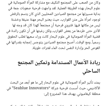
وكان من الصعب على المجتمع التكيف مع مشاركة المرأة الصومالية في
علوم البحار بهذه الطريقة العملية. لقد واجهت فرحية صعوبات جمة في
بداية مسيرتها من مجتمع الصيادين المحليين الذي كان يتسم بالرفض
لوجود امرأة على متن القوارب، حيث يعتبر البحر مهنة عنيفة وخشنة
ليس من مكانها فيها. فتروي فرحية أن مجتمعاً كهذا كان قد وجه لها
الأذى حتى طردها من بعض القوارب، ولكن رغبتها في أن تكون رائدة في
قضية المرأة الصومالية في علوم البحار كانت وراء سعيها لطلب الحقوق
رسمياً. ومع الوقت، أصبح مجتمع الصيادين يتوجس إعجابه بقدراتها في
الغوص الحر وإدارة النفس تحت الماء لفترات طويلة.
ريادة الأعمال المستدامة وتمكين المجتمع
الساحلي
يمتد تأثير المرأة الصومالية في علوم البحار إلى ما هو أبعد من البحث
الأكاديمي، حيث أسست فرحية شركة “Seablue Innovators” في
منطقة كيغامبوني. يهدف هذا المشروع إلى: