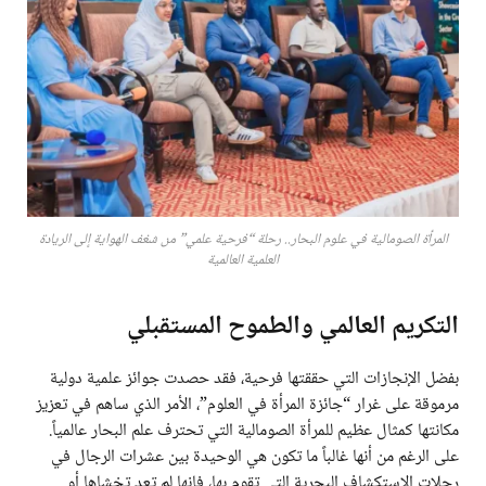
المرأة الصومالية في علوم البحار.. رحلة “فرحية علمي” من شغف الهواية إلى الريادة
العلمية العالمية
التكريم العالمي والطموح المستقبلي
بفضل الإنجازات التي حققتها فرحية، فقد حصدت جوائز علمية دولية
مرموقة على غرار “جائزة المرأة في العلوم”، الأمر الذي ساهم في تعزيز
مكانتها كمثال عظيم للمرأة الصومالية التي تحترف علم البحار عالمياً.
على الرغم من أنها غالباً ما تكون هي الوحيدة بين عشرات الرجال في
رحلات الاستكشاف البحرية التي تقوم بها، فإنها لم تعد تخشاها أو