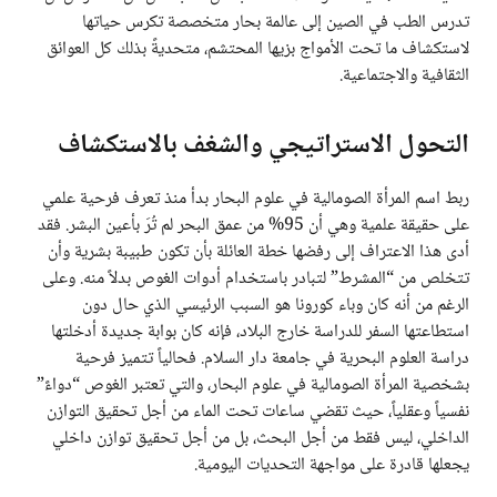
تدرس الطب في الصين إلى عالمة بحار متخصصة تكرس حياتها
لاستكشاف ما تحت الأمواج بزيها المحتشم، متحديةً بذلك كل العوائق
الثقافية والاجتماعية.
التحول الاستراتيجي والشغف بالاستكشاف
ربط اسم المرأة الصومالية في علوم البحار بدأ منذ تعرف فرحية علمي
على حقيقة علمية وهي أن 95% من عمق البحر لم تُرَ بأعين البشر. فقد
أدى هذا الاعتراف إلى رفضها خطة العائلة بأن تكون طبيبة بشرية وأن
تتخلص من “المشرط” لتبادر باستخدام أدوات الغوص بدلاً منه. وعلى
الرغم من أنه كان وباء كورونا هو السبب الرئيسي الذي حال دون
استطاعتها السفر للدراسة خارج البلاد، فإنه كان بوابة جديدة أدخلتها
دراسة العلوم البحرية في جامعة دار السلام. فحالياً تتميز فرحية
بشخصية المرأة الصومالية في علوم البحار، والتي تعتبر الغوص “دواءً”
نفسياً وعقلياً، حيث تقضي ساعات تحت الماء من أجل تحقيق التوازن
الداخلي، ليس فقط من أجل البحث، بل من أجل تحقيق توازن داخلي
يجعلها قادرة على مواجهة التحديات اليومية.