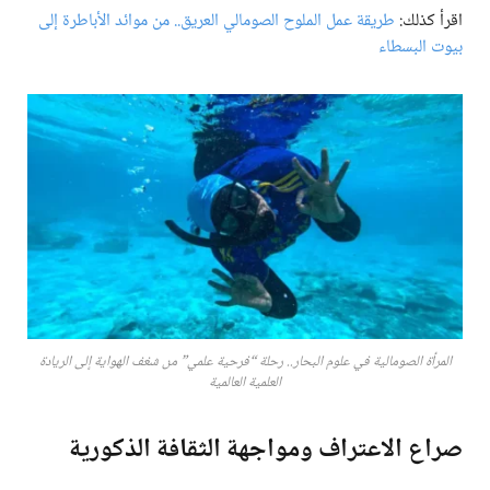
اقرأ كذلك:
طريقة عمل الملوح الصومالي العريق.. من موائد الأباطرة إلى
بيوت البسطاء
المرأة الصومالية في علوم البحار.. رحلة “فرحية علمي” من شغف الهواية إلى الريادة
العلمية العالمية
صراع الاعتراف ومواجهة الثقافة الذكورية