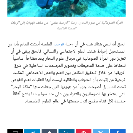
المرأة الصومالية في علوم البحار.. رحلة “فرحية علمي” من شغف الهواية إلى الريادة
العلمية العالمية
الحق أنه ليس هناك شك في أن رحلة
فرحية
العلمية أثبتت للعالم بأنه من
المستحيل إحباط شغف العلم الاجتماعي والنسائي. فالحق يبقى في أن
تعزيز دور المرأة الصومالية في مجال علوم البحار يعد مفتاحاً أساسياً
للحفاظ على صحة المحيطات وتطوير المجتمعات الساحلية في شرق
أفريقيا. من خلال تحقيق التكامل بين العلم والعمل الاجتماعي، تمكنت
فرحية من إثبات بأن الحجاب والتقاليد ليست أيها العقبات لعلم الغوص
تحت الماء، بل أصبحت جزءاً من هويتها التي جعلت منها “ملكة البحر”
التي يفتخر بها الصوماليون والتنزانيون على حد سواء، مما يفتح آفاقاً
جديدة لكل فتاة تطمح لترك بصمتها في عالم العلوم الطبيعية.