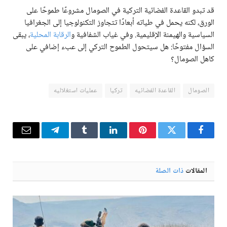
قد تبدو القاعدة الفضائية التركية في الصومال مشروعًا طموحًا على
الورق، لكنه يحمل في طياته أبعادًا تتجاوز التكنولوجيا إلى الجغرافيا
السياسية والهيمنة الإقليمية. وفي غياب الشفافية و
الرقابة المحلية
، يبقى
السؤال مفتوحًا: هل سيتحول الطموح التركي إلى عبء إضافي على
كاهل الصومال؟
الصومال
القاعدة الفضائيه
تركيا
عمليات استغلاليه
فيسبوك
تويتر
بينتيريست
لينكدإن
Tumblr
تيلقرام
البريد
الإلكترو
المقالات
ذات الصلة