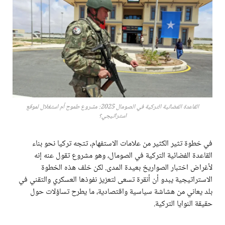
القاعدة الفضائية التركية في الصومال 2025: مشروع طموح أم استغلال لموقع
استراتيجي؟
في خطوة تثير الكثير من علامات الاستفهام، تتجه تركيا نحو بناء
القاعدة الفضائية التركية في الصومال، وهو مشروع تقول عنه إنه
لأغراض اختبار الصواريخ بعيدة المدى. لكن خلف هذه الخطوة
الاستراتيجية يبدو أن أنقرة تسعى لتعزيز نفوذها العسكري والتقني في
بلد يعاني من هشاشة سياسية واقتصادية، ما يطرح تساؤلات حول
حقيقة النوايا التركية.