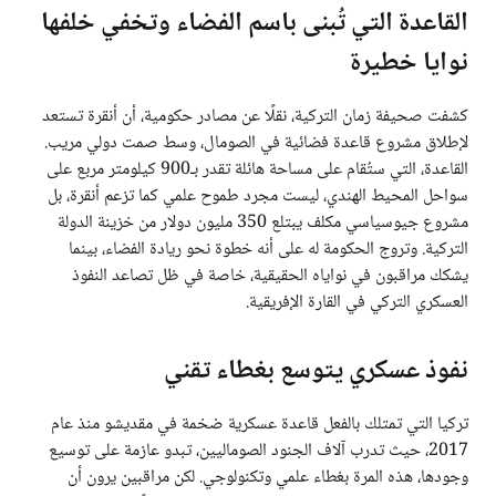
القاعدة التي تُبنى باسم الفضاء وتخفي خلفها
نوايا خطيرة
كشفت صحيفة زمان التركية، نقلًا عن مصادر حكومية، أن أنقرة تستعد
لإطلاق مشروع قاعدة فضائية في الصومال، وسط صمت دولي مريب.
القاعدة، التي ستُقام على مساحة هائلة تقدر بـ900 كيلومتر مربع على
سواحل المحيط الهندي، ليست مجرد طموح علمي كما تزعم أنقرة، بل
مشروع جيوسياسي مكلف يبتلع 350 مليون دولار من خزينة الدولة
التركية. وتروج الحكومة له على أنه خطوة نحو ريادة الفضاء، بينما
يشكك مراقبون في نواياه الحقيقية، خاصة في ظل تصاعد النفوذ
العسكري التركي في القارة الإفريقية.
نفوذ عسكري يتوسع بغطاء تقني
تركيا التي تمتلك بالفعل قاعدة عسكرية ضخمة في مقديشو منذ عام
2017، حيث تدرب آلاف الجنود الصوماليين، تبدو عازمة على توسيع
وجودها، هذه المرة بغطاء علمي وتكنولوجي. لكن مراقبين يرون أن