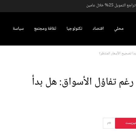
يل 25% خلال عامين
محلي
اقتصاد
تكنولوجيا
ثقافة ومجتمع
سياسة
بدأ تصحيح الأسعار المنتظر؟
 رغم تفاؤل الأسواق: هل بدأ
تيريست