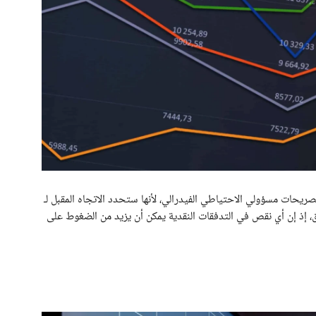
تصريحات مسؤولي الاحتياطي الفيدرالي، لأنها ستحدد الاتجاه المقبل لـ
وق، إذ إن أي نقص في التدفقات النقدية يمكن أن يزيد من الضغوط على