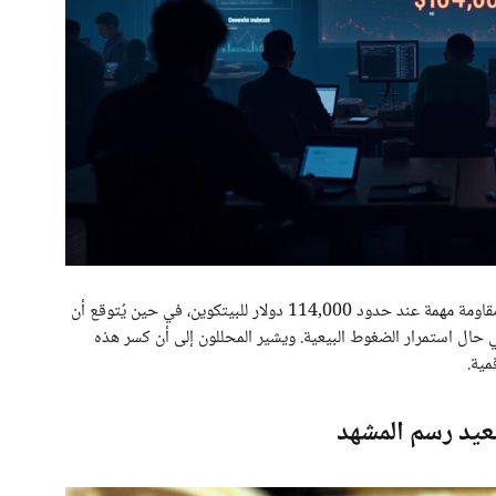
من الناحية الفنية، تواجه العملات الرقمية اليوم مستويات مقاومة مهمة عند حدود 114,000 دولار للبيتكوين، في حين يُتوقع أن
105,0 دولار دعمًا قويًا في حال استمرار الضغوط البيعية. ويشير المحللون إلى أن كسر هذه
مية.
عيد رسم المشهد