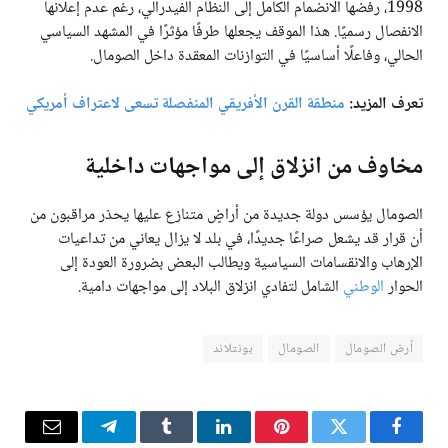
1998، رفضها الانضمام الكامل إلى النظام الفيدرالي، رغم عدم إعلانها
الانفصال رسميًا. هذا الموقف يجعلها طرفًا مؤثرًا في المشهد السياسي
الحالي، وفاعلًا أساسيًا في التوازنات المعقدة داخل الصومال.
تعرف المزيد:
منطقة القرن الأفريقي المنفصلة تسعى لاعتراف أمريكي
مخاوف من انزلاق إلى مواجهات داخلية
الصومال يؤسس دولة جديدة من أراضٍ متنازع عليها يحذر مراقبون من
أن قرار قد يشعل صراعًا جديدًا، في بلد لا يزال يعاني من تداعيات
الإرهاب والانقسامات السياسية ويطالب البعض بضرورة العودة إلى
الحوار
الوطني
الشامل لتفادي انزلاق البلاد إلى مواجهات دامية.
أرض الصومال
الصومال
بونتلاند
فيسبوك
تويتر
بينتيريست
لينكدإن
Tumblr
تيلقرام
البريد