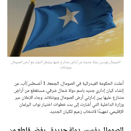
الصومال يؤسس دولة جديدة من أراضٍ متنازع عليها ويشعل التوتر مع أرض الصومال
وبونتلاند
أعلنت الحكومة الفيدرالية في الصومال، الجمعة، 1 أغسطس/آب، عن
إنشاء كيان إداري جديد باسم دولة شمال شرقي، مستقطع من أراضٍ
متنازع عليها بين إدارتي أرض الصومال وبونتلاند. وجاء الإعلان عبر
وزارة الداخلية التي أشارت إلى بدء خطوات اختيار نواب البرلمان
الإقليمي، تمهيدًا لانتخاب زعيم للكيان الجديد.
الصومال يؤسس دولة جديدة ..رفض قاطع من