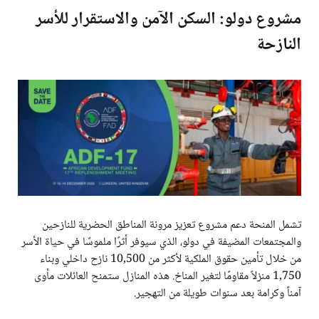
مشروع دولو: السكن الآمن والاستقرار للأسر
النازحة
تشمل المنحة دعم مشروع تعزيز مرونة المناطق الحضرية للنازحين
والمجتمعات المضيفة في دولو، الذي سيوفر أثرًا ملموسًا في حياة الأسر
من خلال تأمين حقوق الملكية لأكثر من 10,500 نازح داخلي وبناء
1,750 منزلاً مقاومًا لتغير المناخ. هذه المنازل ستمنح العائلات مأوى
آمناً وكرامة بعد سنوات طويلة من التهجير.