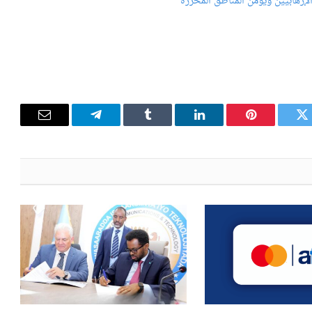
إرهابيين ويؤمن المناطق المحررة
تويتر
بينتيريست
لينكدإن
Tumblr
تيلقرام
البريد
الإلكترون