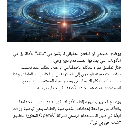
يوضح المليجي أن الخطر الحقيقي لا يكمن في “ذكاء” الأداة، بل في
الأذونات التي يمنحها المستخدم دون وعي.
فكل تطبيق سواء للذكاء الاصطناعي أو غيره يطلب عند تحميله
صلاحيات معينة للوصول إلى الميكروفون أو الكاميرا أو الملفات. وهنا
تبدأ معركة الذكاء الاصطناعي وخصوصية المستخدم، إذ يصبح
المستخدم نفسه هو الحلقة الأضعف في حماية بياناته.
وينصح الخبير بضرورة إلغاء الأذونات فور الانتهاء من استخدامها،
والتأكد من مراجعة إعدادات الخصوصية بانتظام، وهي توصية وردت
أيضًا في دليل الاستخدام الرسمي لشركة OpenAI المطورة لتطبيق
“شات جي بي تي”.