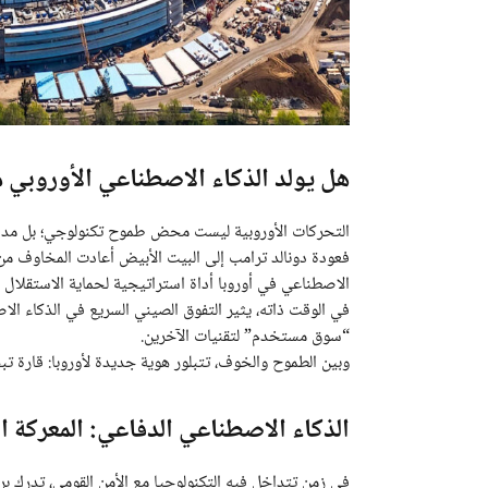
هل يولد الذكاء الاصطناعي الأوروبي
التحركات الأوروبية ليست محض طموح تكنولوجي؛ بل مدف
فعودة دونالد ترامب إلى البيت الأبيض أعادت المخاوف من 
الاصطناعي في أوروبا أداة استراتيجية لحماية الاستقلال ا
في الوقت ذاته، يثير التفوق الصيني السريع في الذكاء الا
“سوق مستخدم” لتقنيات الآخرين.
وبين الطموح والخوف، تتبلور هوية جديدة لأوروبا: قارة تبح
الذكاء الاصطناعي الدفاعي: المعركة ا
في زمن تتداخل فيه التكنولوجيا مع الأمن القومي، تدرك ب