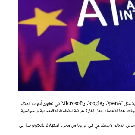
لسنوات طويلة، اعتمد الاتحاد الأوروبي على شركات أمريكية مثل OpenAI وGoogle وMicrosoft في تطوير أدوات الذكاء
جات. هذا الاعتماد جعل القارة عرضة للضغوط الاقتصادية والسياسية
ويل الذكاء الاصطناعي في أوروبا من مجرد استهلاك للتكنولوجيا إلى