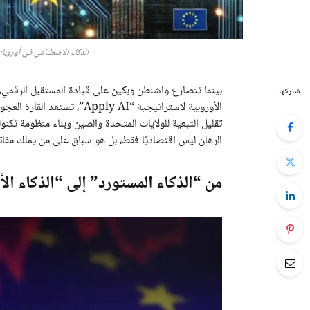
الذكاء الاصطناعي في أوروبا: 
بينما تتصارع واشنطن وبكين على قيادة المستقبل الرقمي، 
شاركها
الأوروبية لاستراتيجية “ly AI
تقليل التبعية للولايات المتحدة والصين وبناء منظومة تكن
الرهان ليس اقتصاديًا فقط، بل هو سباق على من يملك مفاتي
من “الذكاء المستورد” إلى “الذكاء ال