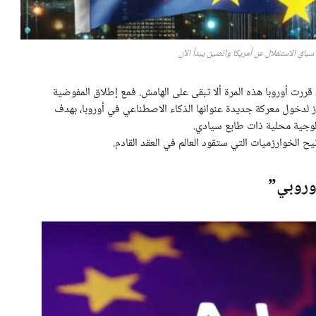
سباق الاستقلال عن أمريكا والصين يبدأ الآن
قررت أوروبا هذه المرة ألا تبقى على الهامش. فمع إطلاق المفوضية
App”، تستعد القارة العجوز لدخول معركة جديدة عنوانها الذكاء الاصطناعي في أوروبا، بهدف
ولوجية محلية ذات طابع سيادي.
ح الخوارزميات التي ستقود العالم في العقد القادم.
أوروبي”