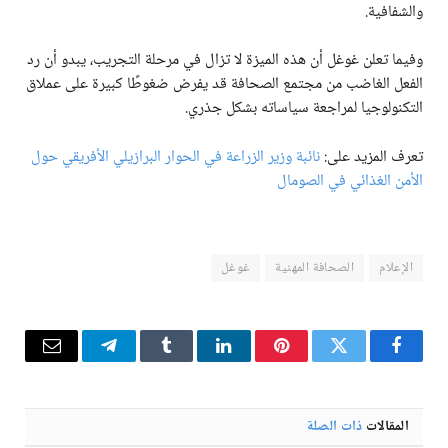
والشفافية.
وفيما تعلن غوغل أن هذه الميزة لا تزال في مرحلة التجريب، يبدو أن رد
الفعل الغاضب من مجتمع الصحافة قد يفرض ضغوطًا كبيرة على عملاق
التكنولوجيا لمراجعة سياساته بشكل جذري.
تعرف المزيد على:
نائبة وزير الزراعة في الحوار البرازيلي الأفريقي حول
الأمن الغذائي في الصومال
الإعلام
الصحافة المهنية
غوغل
فيسبوك
تويتر
بينتيريست
لينكدإن
Tumblr
تيلقرام
البريد
الإلكترو
المقالات
ذات الصلة