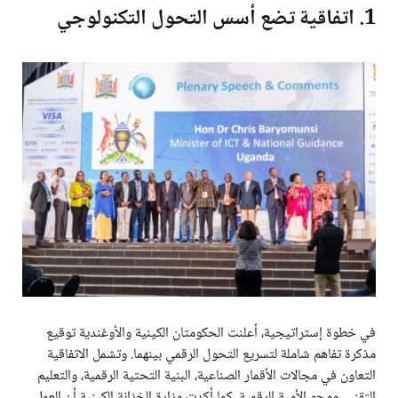
1. اتفاقية تضع أسس التحول التكنولوجي
في خطوة إستراتيجية، أعلنت الحكومتان الكينية والأوغندية توقيع
مذكرة تفاهم شاملة لتسريع التحول الرقمي بينهما. وتشمل الاتفاقية
التعاون في مجالات الأقمار الصناعية، البنية التحتية الرقمية، والتعليم
التقني، ومحو الأمية الرقمية. كما أكدت وزارة الخزانة الكينية أن العمل