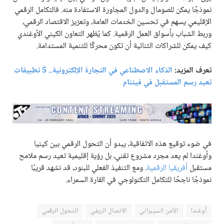
نموذجًا يمكن للصومال والدول المجاورة الاستفادة منه. فالتكامل الرقمي
الإقليمي يسهم في تحسين الخدمات العامة، وتعزيز الاقتصاد الرقمي،
وربط الشباب بأسواق العمل الرقمية. كما يُظهر التعاون الكيني الأوغندي
كيف يمكن للشراكات الثنائية أن تكون محركًا للتنمية المستدامة.
تعرف المزيد:
الذكاء الاصطناعي في التجارة الإلكترونية.. 5 تطبيقات
تعيد رسم المستقبل في فيتنام
في ضوء توقيع هذه الاتفاقية، يبدو أن التحول الرقمي بين كينيا
وأوغندا لم يعد مجرد مشروع تقني، بل رؤية إقليمية تعيد رسم ملامح
مستقبل
أفريقيا الرقمية
. ومع التنفيذ الفعلي للبنود، قد نشهد قريبًا
نموذجًا ناجحًا للتكامل التكنولوجي في القارة السمراء.
أوغندا
الأمن السيبراني
الاتصال الريفي
التحول الرقمي