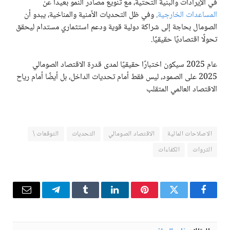
في الإيرادات والبنية التحتية، مع تنويع مصادر النمو بعيدًا عن
المساعدات الخارجية
. وفي ظل التحديات الأمنية والمناخية، يبدو أن
الصومال بحاجة إلى شراكة دولية قوية ودعم استثماري مستدام ليحقق
تحولًا اقتصاديًا حقيقيًا.
عام 2025 سيكون اختبارًا حقيقيًا لمدى قدرة الاقتصاد الصومالي
2025 على الصمود، ليس فقط أمام تحديات الداخل، بل أيضًا أمام رياح
الاقتصاد العالمي المتقلب
الاصلاحات المالية
الاقتصاد الصومالي
التحديات
التوقعات \
الثروات
الكفاءات
فيسبوك
تويتر
بينتيريست
لينكدإن
Tumblr
تيلقرام
البريد
الإلكترو