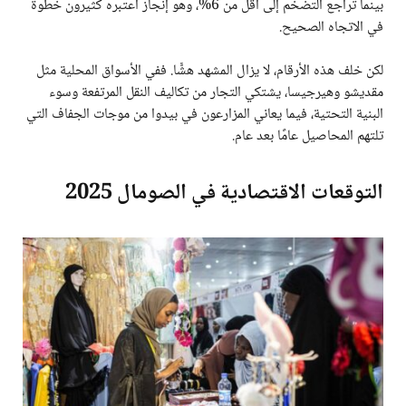
بينما تراجع التضخم إلى أقل من 6%، وهو إنجاز اعتبره كثيرون خطوة
في الاتجاه الصحيح.
لكن خلف هذه الأرقام، لا يزال المشهد هشًّا. ففي الأسواق المحلية مثل
مقديشو وهيرجيسا، يشتكي التجار من تكاليف النقل المرتفعة وسوء
البنية التحتية، فيما يعاني المزارعون في بيدوا من موجات الجفاف التي
تلتهم المحاصيل عامًا بعد عام.
التوقعات الاقتصادية في الصومال 2025