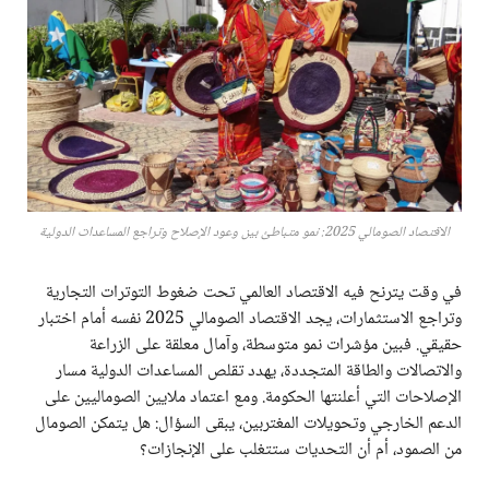
الاقتصاد الصومالي 2025: نمو متباطئ بين وعود الإصلاح وتراجع المساعدات الدولية
في وقت يترنح فيه الاقتصاد العالمي تحت ضغوط التوترات التجارية
وتراجع الاستثمارات، يجد الاقتصاد الصومالي 2025 نفسه أمام اختبار
حقيقي. فبين مؤشرات نمو متوسطة، وآمال معلقة على الزراعة
والاتصالات والطاقة المتجددة، يهدد تقلص المساعدات الدولية مسار
الإصلاحات التي أعلنتها الحكومة. ومع اعتماد ملايين الصوماليين على
الدعم الخارجي وتحويلات المغتربين، يبقى السؤال: هل يتمكن الصومال
من الصمود، أم أن التحديات ستتغلب على الإنجازات؟