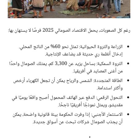
رغم كل الصعوبات، يحمل الاقتصاد الصومالي 2025 فرصًا لا يستهان بها:
الزراعة والثروة الحيوانية: تمثل نحو 60% من الناتج المحلي.
إدخال أنظمة ري حديثة قد يضاعف الإنتاجية.
الثروة السمكية: بساحل يزيد عن 3,300 كم، يمتلك الصومال واحدًا
من أغنى المصايد في أفريقيا.
الطاقة المتجددة: الشمس والرياح يمكن أن تجعل الكهرباء أرخص
وأكثر استدامة.
التحول الرقمي: الدفع عبر الهاتف المحمول أصبح واقعًا يوميًا في
مقديشو، ويمثل نموذجًا أفريقيًا ناجحًا.
الاستثمار الأجنبي: إذا وفرت الحكومة بيئة قانونية واضحة، يمكن
أن يجذب الصومال شركات تبحث عن أسواق جديدة.