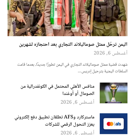
اليمن ترحّل ممثل صوماليلاند التجاري بعد احتجازه لشهرين
أغسطس 6, 2026
شهدت قضية ممثل صوماليلاند التجاري في اليمن تطورًا جديدًا، بعدما قامت
السلطات اليمنية بترحيل إدريس…
منافس الأهلي المحتمل في الكونفدرالية من
الصومال أو أوغندا
أغسطس 6, 2026
ماستركارد وAFS تطلقان تطبيق دفع إلكتروني
يعزز التحول الرقمي للشركات
أغسطس 6, 2026