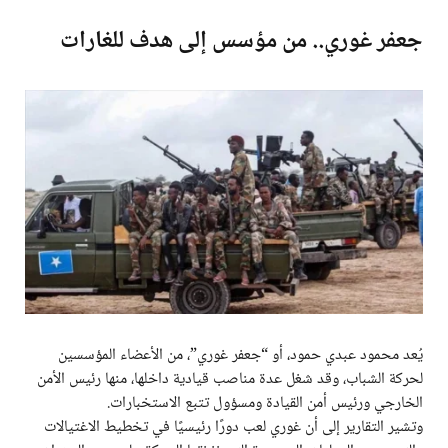
جعفر غوري.. من مؤسس إلى هدف للغارات
يُعد محمود عبدي حمود، أو “جعفر غوري”، من الأعضاء المؤسسين
لحركة الشباب، وقد شغل عدة مناصب قيادية داخلها، منها رئيس الأمن
الخارجي ورئيس أمن القيادة ومسؤول تتبع الاستخبارات.
وتشير التقارير إلى أن غوري لعب دورًا رئيسيًا في تخطيط الاغتيالات