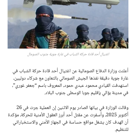
اغتيال أحد قادة حركة الشباب في غارة جوية جنوب الصومال
أعلنت وزارة الدفاع الصومالية عن اغتيال أحد قادة حركة الشباب في
غارة جوية دقيقة نفذها الجيش الصومالي بالتعاون مع شركاء دوليين،
استهدفت القيادي محمود عبدي حمود، المعروف باسم “جعفر غوري”،
في مدينة بؤالي بإقليم جوبا الوسطى جنوب البلاد.
وقالت الوزارة في بيانها الصادر يوم الاثنين إن العملية جرت في 26
أكتوبر 2025، وأسفرت عن مقتل أحد أبرز العقول الأمنية للحركة، مؤكدة
أن الهدف كان يشغل مواقع حساسة في الجهاز الأمني والاستخباراتي
للتنظيم.