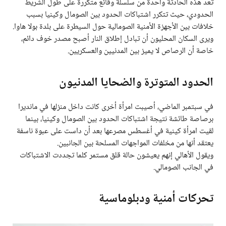
تُعد هذه الحادثة واحدة من سلسلة وقائع متكررة على طول الشريط
الحدودي، حيث تتكرر اشتباكات الحدود بين الصومال وكينيا بسبب
خلافات بين الأجهزة الأمنية الصومالية حول السيطرة على بلدة بولا هاوا.
ويرى السكان المحليون أن تبادل إطلاق النار أصبح مصدر خوف دائم،
خاصة أن الرصاص لا يميز بين المدنيين والعسكريين.
الحدود المتوترة والضحايا المدنيون
في سبتمبر الماضي، أصيبت امرأة أخرى كانت داخل منزلها في مانديرا
برصاصة طائشة نتيجة اشتباكات الحدود بين الصومال وكينيا، بينما
لقيت امرأة كينية في أغسطس مصرعها بعد أن داست على عبوة ناسفة
يعتقد أنها من مخلفات المواجهات المسلحة بين الجانبين.
ويقول الأهالي إنهم يعيشون حالة قلق مستمر كلما تجددت الاشتباكات
في الجانب الصومالي.
تحركات أمنية ودبلوماسية