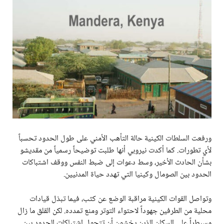
ورفعت السلطات الكينية حالة التأهب الأمني على طول الحدود تحسباً
لأي تطورات. كما أكدت نيروبي أنها طلبت توضيحاً رسمياً من مقديشو
بشأن الحادث الأخير، وسط دعوات إلى ضبط النفس ووقف اشتباكات
الحدود بين الصومال وكينيا التي تهدد حياة المدنيين.
وتواصل القوات الكينية مراقبة الوضع عن كثب، فيما تبذل قيادات
محلية من الطرفين جهوداً لاحتواء التوتر ومنع تمدده. لكن القلق ما زال
مسيطراً على السكان الذين يخشون أن تتحول اشتباكات الحدود بين