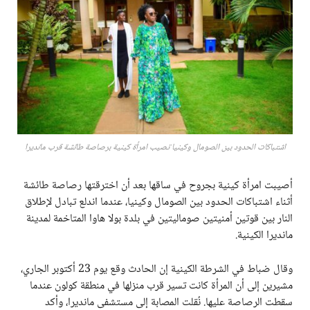
اشتباكات الحدود بين الصومال وكينيا تصيب امرأة كينية برصاصة طائشة قرب مانديرا
أصيبت امرأة كينية بجروح في ساقها بعد أن اخترقتها رصاصة طائشة
أثناء اشتباكات الحدود بين الصومال وكينيا، عندما اندلع تبادل لإطلاق
النار بين قوتين أمنيتين صوماليتين في بلدة بولا هاوا المتاخمة لمدينة
مانديرا الكينية.
وقال ضباط في الشرطة الكينية إن الحادث وقع يوم 23 أكتوبر الجاري،
مشيرين إلى أن المرأة كانت تسير قرب منزلها في منطقة كولون عندما
سقطت الرصاصة عليها. نُقلت المصابة إلى مستشفى مانديرا، وأكد