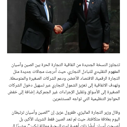
تتجاوز النسخة الجديدة من اتفاقية التجارة الحرة بين الصين وآسيان
المفهوم التقليدي للتبادل التجاري، حيث أُدرجت مجالات جديدة مثل
التجارة الرقمية، الاقتصاد الأخضر، ودعم الشركات الصغيرة والمتوسطة.
وتهدف الاتفاقية إلى تعزيز الشمول التجاري عبر تسهيل دخول الشركات
الصغيرة إلى الأسواق وتقليل الإجراءات غير الجمركية، إضافة إلى خفض
الحواجز التنظيمية التي تواجه المستثمرين.
وقال وزير التجارة الماليزي، ظفرول عزيز، إن “الصين وآسيان ترتبطان
اليوم بعلاقة متكافئة، حيث لم تعد الصين فقط الشريك الأكبر، بل
أصبحت آسيان أيضًا ذات أهمية استراتيجية مماثلة لبكين”، مشيرًا إلى