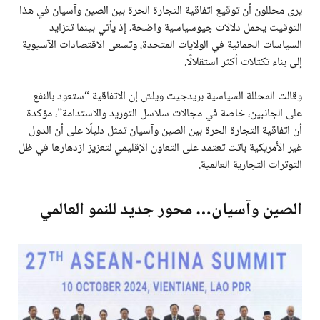
يرى محللون أن توقيع اتفاقية التجارة الحرة بين الصين وآسيان في هذا
التوقيت يحمل دلالات جيوسياسية واضحة، إذ يأتي بينما تتزايد
السياسات الحمائية في الولايات المتحدة، وتسعى الاقتصادات الآسيوية
إلى بناء تكتلات أكثر استقلالًا.
وقالت المحللة السياسية بريدجيت ويلش إن الاتفاقية “ستعود بالنفع
على الجانبين، خاصة في مجالات سلاسل التوريد والاستدامة”، مؤكدة
أن اتفاقية التجارة الحرة بين الصين وآسيان تمثل دليلًا على أن الدول
غير الأمريكية باتت تعتمد على التعاون الإقليمي لتعزيز ازدهارها في ظل
التوترات التجارية العالمية.
الصين وآسيان… محور جديد للنمو العالمي